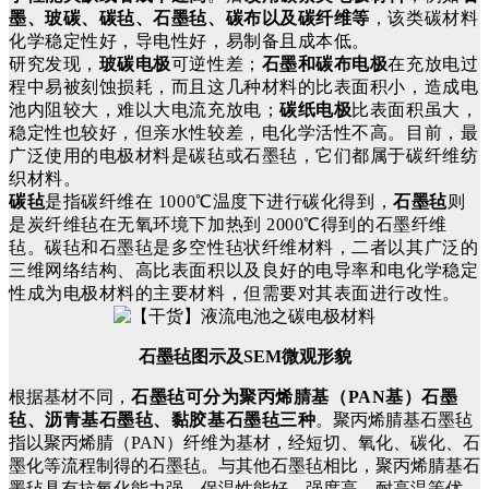
墨、玻碳、碳毡、石墨毡、碳布以及碳纤维等
，该类碳材料
化学稳定性好，导电性好，易制备且成本低。
研究发现，
玻碳电极
可逆性差；
石墨和碳布电极
在充放电过
程中易被刻蚀损耗，而且这几种材料的比表面积小，造成电
池内阻较大，难以大电流充放电；
碳纸电极
比表面积虽大，
稳定性也较好，但亲水性较差，电化学活性不高。
目前，最
广泛使用的电极材料是碳毡或石墨毡，它们都属于碳纤维纺
织材料。
碳毡
是指碳纤维在 1000℃温度下进行碳化得到，
石墨毡
则
是炭纤维毡在无氧环境下加热到 2000℃得到的石墨纤维
毡。
碳毡和石墨毡是多空性毡状纤维材料，二者以其广泛的
三维网络结构、高比表面积以及良好的电导率和电化学稳定
性成为电极材料的主要材料，但需要对其表面进行改性。
石墨毡图示及SEM微观形貌
根据基材不同，
石墨毡可分为聚丙烯腈基（PAN基）石墨
毡、沥青基石墨毡、黏胶基石墨毡三种
。聚丙烯腈基石墨毡
指以聚丙烯腈（PAN）纤维为基材，经短切、氧化、碳化、石
墨化等流程制得的石墨毡。与其他石墨毡相比，聚丙烯腈基石
墨毡具有抗氧化能力强、保温性能好、强度高、耐高温等优