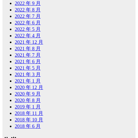
2022 年 9 月
2022 年 8 月
2022 年 7 月
2022 年 6 月
2022 年 5 月
2022 年 4 月
2021 年 12 月
2021 年 8 月
2021 年 7 月
2021 年 6 月
2021 年 5 月
2021 年 3 月
2021 年 1 月
2020 年 12 月
2020 年 9 月
2020 年 8 月
2019 年 1 月
2018 年 11 月
2018 年 10 月
2018 年 6 月