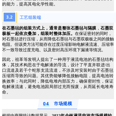
的能力，提高其电化学性能。
3.2
工艺组装端
在石墨毡的组装方式上，通常是整张石墨毡与隔膜
，
石墨双
极板一起依次叠加，组装时整体加压。
在保证密封的同时，
对石墨毡进行压缩，从而降低石墨毡与石墨双极板之间的接触
电阻。但该类方法可能存在过度压缩影响电解液流速、压缩率
不一致导致过度充电、以及密封高压环境下漏液等情况。
因此，祖革等发明人提出了一种用于液流电池的石墨毡结构
体，其技术构思在于电解液的导流，设计了平直并联进/出
口流道及若干个蛇形支流流道，不涉及对安装时由于石墨毡
压缩而导致的问题。
其优势能够降低接触电阻，提高电池转
换效率；
与此同时，降低电堆内部压力，确保密封性，保证
电解液流速，避免电池因局部过充而报废，从而延长电堆寿
命。
市场规模
04
根据中商网统计数据显示，
2022年全钒液流电池市场规模约