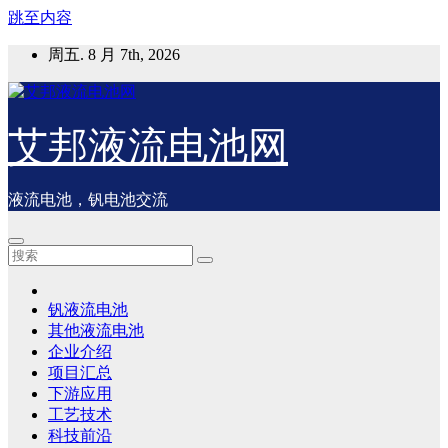
跳至内容
周五. 8 月 7th, 2026
艾邦液流电池网
液流电池，钒电池交流
钒液流电池
其他液流电池
企业介绍
项目汇总
下游应用
工艺技术
科技前沿