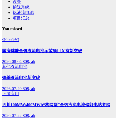
设备
输送系统
钒液流电池
项目汇总
You missed
企业介绍
国润储能全钒液流电池示范项目又有新突破
2026-08-04
808, ab
其他液流电池
铁基液流电池新突破
2026-07-29
808, ab
下游应用
四川100MW/400MWh“构网型”全钒液流电池储能电站并网
2026-07-22
808, ab