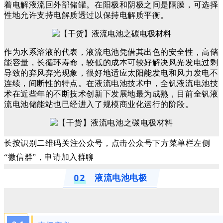
着电解液流回外部储罐。
在阳极和阴极之间是隔膜，可选择
性地允许支持电解质透过以保持电解质平衡。
作为水系溶液的代表，液流电池凭借其出色的安全性，高储
能容量，长循环寿命，较低的成本可较好
解决风光发电过剩
导致的弃风弃光现象，很好地适应太阳能发电和风力发电不
连续
，间断性的特点。
在液流电池技术中，全钒液流电池技
术在近些年的不断技术创新下发展
地最为成熟，目前全钒液
流电池储能站也已经进入了规模商业化运行的阶段。
长按识别二维码关注公众号，点击公众号下方菜单栏左侧
“微信群”，申请加入群聊
液流电池电极
02