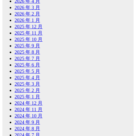
2026 年 4 月
2026 年 3 月
2026 年 2 月
2026 年 1 月
2025 年 12 月
2025 年 11 月
2025 年 10 月
2025 年 9 月
2025 年 8 月
2025 年 7 月
2025 年 6 月
2025 年 5 月
2025 年 4 月
2025 年 3 月
2025 年 2 月
2025 年 1 月
2024 年 12 月
2024 年 11 月
2024 年 10 月
2024 年 9 月
2024 年 8 月
2024 年 7 月