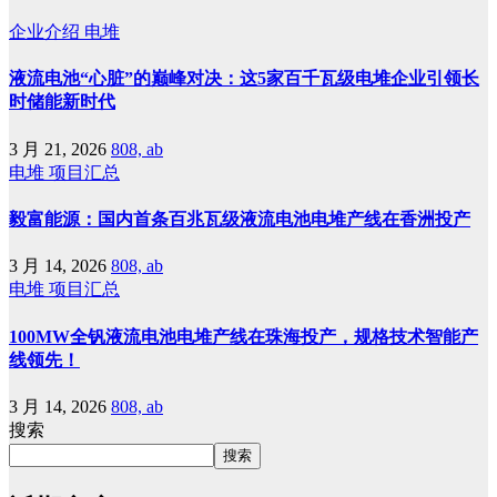
企业介绍
电堆
液流电池“心脏”的巅峰对决：这5家百千瓦级电堆企业引领长
时储能新时代
3 月 21, 2026
808, ab
电堆
项目汇总
毅富能源：国内首条百兆瓦级液流电池电堆产线在香洲投产
3 月 14, 2026
808, ab
电堆
项目汇总
100MW全钒液流电池电堆产线在珠海投产，规格技术智能产
线领先！
3 月 14, 2026
808, ab
搜索
搜索