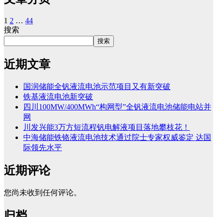
1
2
…
44
搜索
搜索
近期文章
国润储能全钒液流电池示范项目又有新突破
铁基液流电池新突破
四川100MW/400MWh“构网型”全钒液流电池储能电站并
网
川发兴能3万方短流程钒电解液项目落地攀枝花！
中海储能铁铬液流电池技术通过院士专家权威鉴定 达国
际领先水平
近期评论
您尚未收到任何评论。
归档