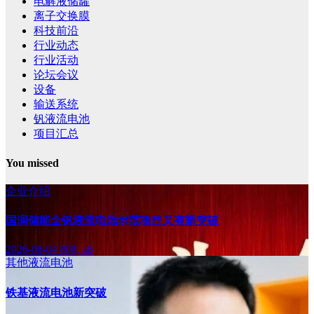
电解液储罐
离子交换膜
科技前沿
行业动态
行业活动
论坛会议
设备
输送系统
钒液流电池
项目汇总
You missed
企业介绍
国润储能全钒液流电池示范项目又有新突破
2026-08-04
808, ab
其他液流电池
铁基液流电池新突破