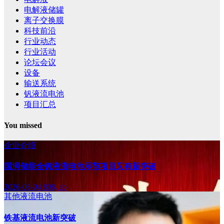
电解液储罐
离子交换膜
科技前沿
行业动态
行业活动
论坛会议
设备
输送系统
钒液流电池
项目汇总
You missed
企业介绍
国润储能全钒液流电池示范项目又有新突破
2026-08-04
808, ab
其他液流电池
铁基液流电池新突破