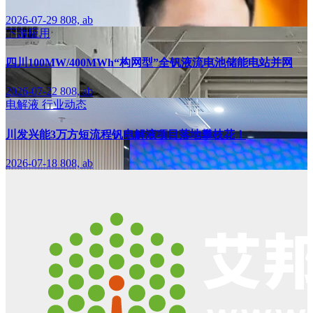
2026-07-29
808, ab
下游应用
四川100MW/400MWh“构网型”全钒液流电池储能电站并网
2026-07-22
808, ab
电解液
行业动态
川发兴能3万方短流程钒电解液项目落地攀枝花！
2026-07-18
808, ab