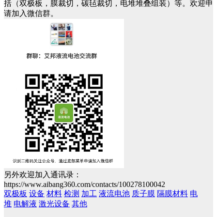
括（双极板，膜裁切，碳毡裁切，电堆堆叠组装）等。欢迎申
请加入微信群。
另外欢迎加入通讯录：
https://www.aibang360.com/contacts/100278100042
双极板
设备
材料
检测
加工
液流电池
质子膜
隔膜材料
电
堆
电解液
激光设备
其他