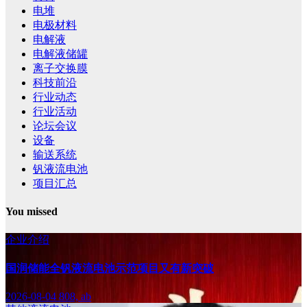
电堆
电极材料
电解液
电解液储罐
离子交换膜
科技前沿
行业动态
行业活动
论坛会议
设备
输送系统
钒液流电池
项目汇总
You missed
企业介绍
国润储能全钒液流电池示范项目又有新突破
2026-08-04
808, ab