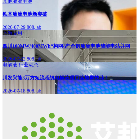
其他液流电池
铁基液流电池新突破
2026-07-29
808, ab
下游应用
四川100MW/400MWh“构网型”全钒液流电池储能电站并网
2026-07-22
808, ab
电解液
行业动态
川发兴能3万方短流程钒电解液项目落地攀枝花！
2026-07-18
808, ab