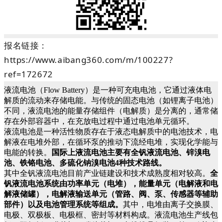
报名链接：
https://www.aibang360.com/m/100227?
ref=172672
液流电池（Flow Battery）是一种可充电电池，它通过液体电
解质的流动来存储电能。与传统的固态电池（如锂离子电池）
不同，液流电池的能量存储组件（电解质）是分离的，通常储
存在外部容器中，在充放电过程中通过电池单元循环。
液流电池是一种活性物质存在于液态电解质中的电池技术，电
解液在电堆外部，在循环泵的推动下流经电堆，实现化学能与
电能的转换。
国际上液流电池主要有全钒液流电池、锌溴电
池、铁铬电池、多硫化钠溴电池4种技术路线。
其中全钒液流电池目前产业链建设和技术成熟度相对较高。
全
钒液流电池系统由功率单元（电堆），能量单元（电解液和电
解液储罐），电解液输送单元（管路、阀、泵、传感器等辅助
部件）以及电池管理系统等组成。
其中，电堆由离子交换膜、
电极、双极板、电极框、密封等材料构成。液流电池生产线包