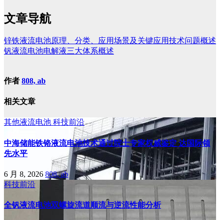
文章导航
锌铁液流电池原理、分类、应用场景及关键应用技术问题概述
钒液流电池电解液三大体系概述
作者
808, ab
相关文章
其他液流电池
科技前沿
中海储能铁铬液流电池技术通过院士专家权威鉴定 达国际领
先水平
6 月 8, 2026
808, ab
科技前沿
全钒液流电池双螺旋流道顺流与逆流性能分析