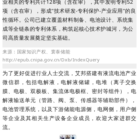
业相关的专利共计128项（含在审），其中发明专利52
项（含在审），形成"技术研发-专利保护-产业应用"的良
性循环。公司已建立覆盖材料制备、电池设计、系统集
成等全链条的专利体系，构筑起核心技术护城河，为公
司高质量发展奠定坚实基础。
来源：国家知识产权、寰泰储能
http://epub.cnipa.gov.cn/Dxb/IndexQuery
为了更好促进行业人士交流，艾邦搭建有液流电池产业
微信群，包括
电解液，电解液储罐，
电堆（离子交换
膜、电极、双极板、集流体电极框、密封等组件），
电
解液输送单元（管路、阀、泵、传感器等辅助部件），
电
池管理系统，以及下游储能电源侧，电网侧，用户侧
等企业
及其相关生产设备企业
成员，欢迎大家进群交
流。