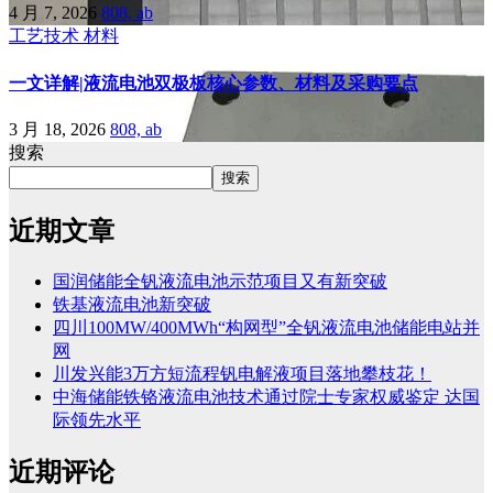
4 月 7, 2026
808, ab
工艺技术
材料
一文详解|液流电池双极板核心参数、材料及采购要点
3 月 18, 2026
808, ab
搜索
搜索
近期文章
国润储能全钒液流电池示范项目又有新突破
铁基液流电池新突破
四川100MW/400MWh“构网型”全钒液流电池储能电站并
网
川发兴能3万方短流程钒电解液项目落地攀枝花！
中海储能铁铬液流电池技术通过院士专家权威鉴定 达国
际领先水平
近期评论