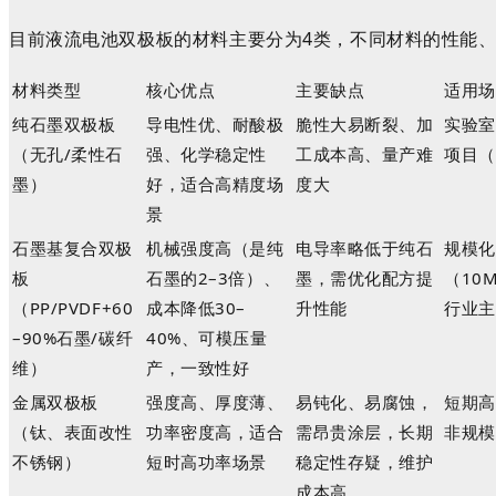
目前液流电池双极板的材料主要分为4类，不同材料的性能
材料类型
核心优点
主要缺点
适用场
纯石墨双极板
导电性优、耐酸极
脆性大易断裂、加
实验室
（无孔
/
柔性石
强、化学稳定性
工成本高、量产难
项目（
墨）
好，适合高精度场
度大
景
石墨基复合双极
机械强度高（是纯
电导率略低于纯石
规模化
板
石墨的
2–3
倍）、
墨，需优化配方提
（
10
（
PP/PVDF+60
成本降低
30–
升性能
行业主
–90%
石墨
/
碳纤
40%
、可模压量
维）
产，一致性好
金属双极板
强度高、厚度薄、
易钝化、易腐蚀，
短期高
（钛、表面改性
功率密度高，适合
需昂贵涂层，长期
非规模
不锈钢）
短时高功率场景
稳定性存疑，维护
成本高