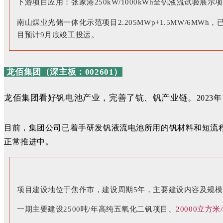
下游项目应用：
张家港250kW/1000kWh全钒液流试验展
南山煤业光储一体化示范项目2.205MWp+1.5MW/6MWh
目预计9月底竣工投运。
龙佰集团
（深主板：002601）
龙佰
集团看好钒电池产业，完善了钪、钒产业链。
2023
目前，集团公司
已
着手研发钒液流电池所用的钒材料和短流
正常推进中。
项目建设地位于焦作市，建设周期5年，主要建设内容及规
一期主要建设2500吨/年高纯五氧化二钒项目、
20000立方