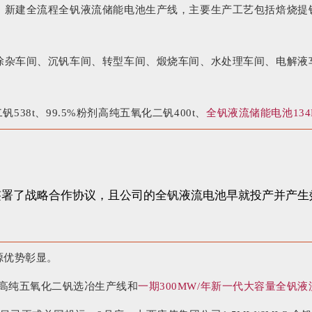
，新建全流程全钒液流储能电池生产线，主要生产工艺包括焙烧提
除杂车间、沉钒车间、转型车间、煅烧车间、水处理车间、电解液
538t、99.5%粉剂高纯五氧化二钒400t、
全钒液流储能电池134M
签署了战略合作协议，且公司的全钒液流电池早就投产并产生
源优势彰显。
年高纯五氧化二钒选冶生产线和
一期300MW/年新一代大容量全钒