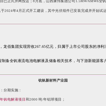
示项目已正式并网投运；8月底，山西康伟集团公司1.5MW/6MWh全
，已于2024年4月正式开工建设，其中
光伏组件已安装完成并开始试
年，龙佰
集团实现营收267.65亿元，归属于上市公司股东的净利润为
程制备全钒液流电池电解液及储备相关技术，与下游新能源客
钪钒新材料产业园
模：分期实施：
米/年钒电解液项目
和2000 吨/年铝球项目；