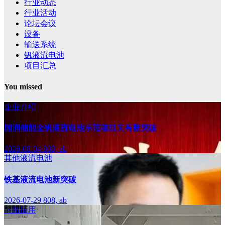
行业动态
行业活动
论坛会议
设备
输送系统
钒液流电池
项目汇总
You missed
企业介绍
国润储能全钒液流电池示范项目又有新突破
2026-08-04
808, ab
其他液流电池
铁基液流电池新突破
2026-07-29
808, ab
下游应用