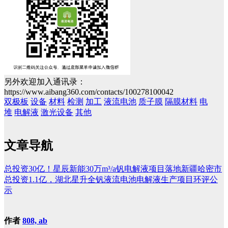
另外欢迎加入通讯录：
https://www.aibang360.com/contacts/100278100042
双极板
设备
材料
检测
加工
液流电池
质子膜
隔膜材料
电
堆
电解液
激光设备
其他
文章导航
总投资30亿！星辰新能30万m³/a钒电解液项目落地新疆哈密市
总投资1.1亿，湖北星升全钒液流电池电解液生产项目环评公
示
作者
808, ab