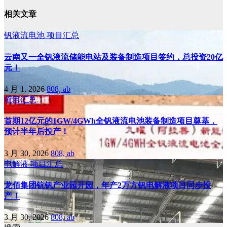
相关文章
钒液流电池
项目汇总
云南又一全钒液流储能电站及装备制造项目签约，总投资20亿
元！
4 月 1, 2026
808, ab
项目汇总
首期12亿元的1GW/4GWh全钒液流电池装备制造项目奠基，
预计半年后投产！
3 月 30, 2026
808, ab
电解液
项目汇总
龙佰集团钪钒产业园开园，年产2万方钒电解液项目同步投
产！
3 月 30, 2026
808, ab