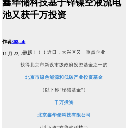
鑫华储科技基于锌镍空液流电
池又获千万投资
作者
808, ab
重磅！！！近日，大兴区又一重点企业
11 月 22, 2024
获得北京市新设市级政府投资基金之一的
北京市绿色能源和低碳产业投资基金
（以下称“绿碳基金”）
千万投资
北京鑫华储科技有限公司
（以下称“鑫华储科技”）