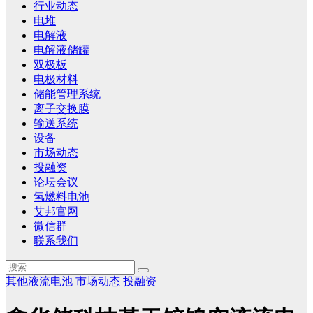
行业动态
电堆
电解液
电解液储罐
双极板
电极材料
储能管理系统
离子交换膜
输送系统
设备
市场动态
投融资
论坛会议
氢燃料电池
艾邦官网
微信群
联系我们
其他液流电池
市场动态
投融资