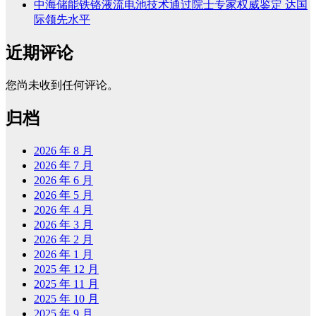
中海储能铁铬液流电池技术通过院士专家权威鉴定 达国
际领先水平
近期评论
您尚未收到任何评论。
归档
2026 年 8 月
2026 年 7 月
2026 年 6 月
2026 年 5 月
2026 年 4 月
2026 年 3 月
2026 年 2 月
2026 年 1 月
2025 年 12 月
2025 年 11 月
2025 年 10 月
2025 年 9 月