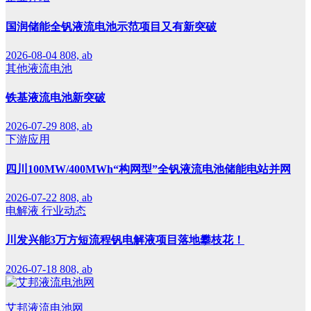
国润储能全钒液流电池示范项目又有新突破
2026-08-04
808, ab
其他液流电池
铁基液流电池新突破
2026-07-29
808, ab
下游应用
四川100MW/400MWh“构网型”全钒液流电池储能电站并网
2026-07-22
808, ab
电解液
行业动态
川发兴能3万方短流程钒电解液项目落地攀枝花！
2026-07-18
808, ab
艾邦液流电池网