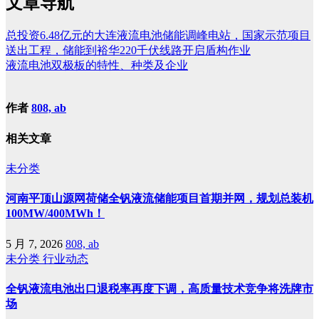
文章导航
总投资6.48亿元的大连液流电池储能调峰电站，国家示范项目
送出工程，储能到裕华220千伏线路开启盾构作业
液流电池双极板的特性、种类及企业
作者
808, ab
相关文章
未分类
河南平顶山源网荷储全钒液流储能项目首期并网，规划总装机
100MW/400MWh！
5 月 7, 2026
808, ab
未分类
行业动态
全钒液流电池出口退税率再度下调，高质量技术竞争将洗牌市
场