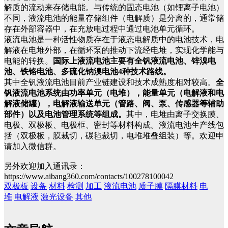
解质的流动来存储电能。与传统的固态电池（如锂离子电池）
不同，液流电池的能量存储组件（电解质）是分离的，通常储
存在外部容器中，在充放电过程中通过电池单元循环。
液流电池是一种活性物质存在于液态电解质中的电池技术，电
解液在电堆外部，在循环泵的推动下流经电堆，实现化学能与
电能的转换。
国际上液流电池主要有全钒液流电池、锌溴电
池、铁铬电池、多硫化钠溴电池4种技术路线。
其中全钒液流电池目前产业链建设和技术成熟度相对较高。
全
钒液流电池系统由功率单元（电堆），能量单元（电解液和电
解液储罐），电解液输送单元（管路、阀、泵、传感器等辅助
部件）以及电池管理系统等组成。
其中，电堆由离子交换膜、
电极、双极板、电极框、密封等材料构成。液流电池生产线包
括（双极板，膜裁切，碳毡裁切，电堆堆叠组装）等。欢迎申
请加入微信群。
另外欢迎加入通讯录：
https://www.aibang360.com/contacts/100278100042
双极板
设备
材料
检测
加工
液流电池
质子膜
隔膜材料
电
堆
电解液
激光设备
其他