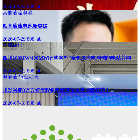
2026-08-04
808, ab
其他液流电池
铁基液流电池新突破
2026-07-29
808, ab
下游应用
四川100MW/400MWh“构网型”全钒液流电池储能电站并网
2026-07-22
808, ab
电解液
行业动态
川发兴能3万方短流程钒电解液项目落地攀枝花！
2026-07-18
808, ab