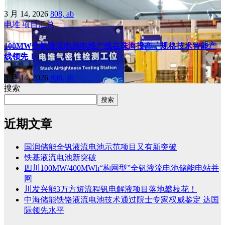
3 月 14, 2026
808, ab
电堆
项目汇总
100MW全钒液流电池电堆产线在珠海投产，规格技术智能产
线领先！
3 月 14, 2026
808, ab
搜索
搜索
近期文章
国润储能全钒液流电池示范项目又有新突破
铁基液流电池新突破
四川100MW/400MWh“构网型”全钒液流电池储能电站并
网
川发兴能3万方短流程钒电解液项目落地攀枝花！
中海储能铁铬液流电池技术通过院士专家权威鉴定 达国
际领先水平