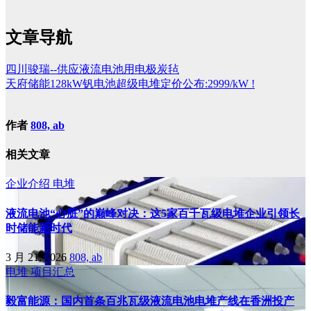
文章导航
四川骏瑞--供应液流电池用电极炭毡
天府储能128kW钒电池超级电堆定价公布:2999/kW !
作者
808, ab
相关文章
企业介绍
电堆
液流电池“心脏”的巅峰对决：这5家百千瓦级电堆企业引领长
时储能新时代
3 月 21, 2026
808, ab
电堆
项目汇总
毅富能源：国内首条百兆瓦级液流电池电堆产线在香洲投产