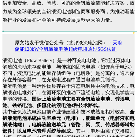
供更加安全、高效、智慧、可靠的全钒液流储能解决方案，致
力成为全球领先的全钒液流电池制造商和服务商，为推动新能
源行业的发展和社会的可持续发展贡献更大的力量。
原文始发于微信公众号（艾邦液流电池网）：
天府
储能128kW全钒液流电池超级电堆通过SGS认证
液流电池（Flow Battery）是一种可充电电池，它通过液体电
解质的流动来存储电能。与传统的固态电池（如锂离子电池）
不同，液流电池的能量存储组件（电解质）是分离的，通常储
存在外部容器中，在充放电过程中通过电池单元循环。
液流电池是一种活性物质存在于液态电解质中的电池技术，电
解液在电堆外部，在循环泵的推动下流经电堆，实现化学能与
电能的转换。
国际上液流电池主要有全钒液流电池、锌溴电
池、铁铬电池、多硫化钠溴电池4种技术路线。
其中全钒液流电池目前产业链建设和技术成熟度相对较高。
全
钒液流电池系统由功率单元（电堆），能量单元（电解液和电
解液储罐），电解液输送单元（管路、阀、泵、传感器等辅助
部件）以及电池管理系统等组成。
其中，电堆由离子交换膜、