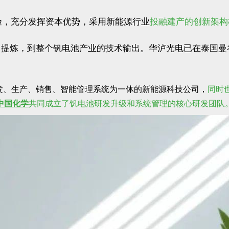
验，充分发挥资本优势，采用新能源行业
投融建产的创新架构
、提炼，到整个钒电池产业的技术输出。华泸光电已在泰国曼
发、生产、销售、智能管理系统为一体的新能源科技公司，
同时
中国化学
共同成立了钒电池研发升级和系统管理的核心研发团队