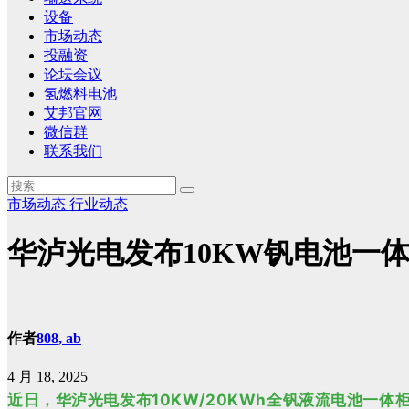
设备
市场动态
投融资
论坛会议
氢燃料电池
艾邦官网
微信群
联系我们
市场动态
行业动态
华泸光电发布10KW钒电池一
作者
808, ab
4 月 18, 2025
近日，华泸光电发布10KW/20KWh全钒液流电池一体