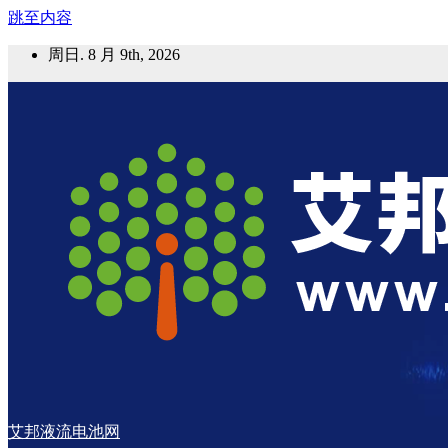
跳至内容
周日. 8 月 9th, 2026
艾邦液流电池网