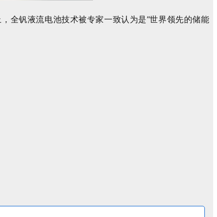
上，
全钒液流电池
技术被专家一致认为是“世界领先的储能