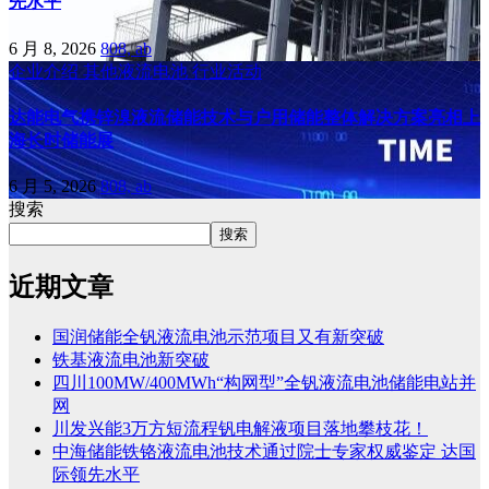
先水平
6 月 8, 2026
808, ab
企业介绍
其他液流电池
行业活动
达能电气携锌溴液流储能技术与户用储能整体解决方案亮相上
海长时储能展
6 月 5, 2026
808, ab
搜索
搜索
近期文章
国润储能全钒液流电池示范项目又有新突破
铁基液流电池新突破
四川100MW/400MWh“构网型”全钒液流电池储能电站并
网
川发兴能3万方短流程钒电解液项目落地攀枝花！
中海储能铁铬液流电池技术通过院士专家权威鉴定 达国
际领先水平