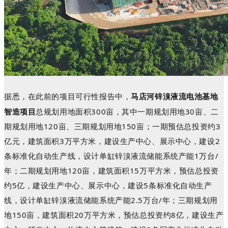
据悉，在此前的项目可行性报告中，
马店河
锌溴液流电池基地
智造项目
总规划用地面积
300
亩，其中一期规划用地
30
亩、二
期规划用地
120
亩、三期规划用地
150
亩；一期预估总投资约
3
亿元，建筑面积
3
万平方米，建设生产中心、展示中心，建设
2
条标准化自动生产线，设计单缸锌溴液流储能系统产能
1
万台
/
年；二期规划用地
120
亩，建筑面积
15
万平方米，预估总投资
约
5
亿，建设生产中心、展示中心，建设
5
条标准化自动生产
线，设计单缸锌溴液流储能系统产能
2.5
万台
/
年；三期规划用
地
150
亩，建筑面积
20
万平方米，预估总投资约
8
亿，建设生产