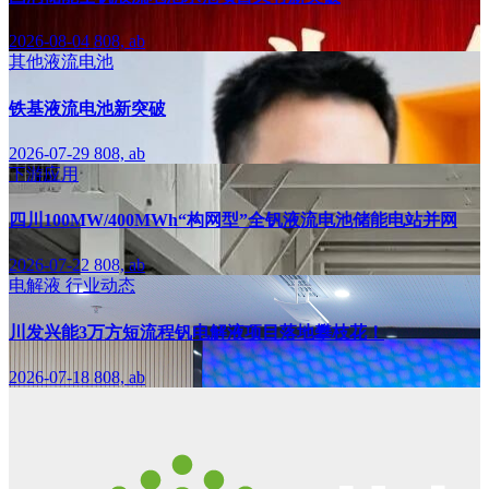
2026-08-04
808, ab
其他液流电池
铁基液流电池新突破
2026-07-29
808, ab
下游应用
四川100MW/400MWh“构网型”全钒液流电池储能电站并网
2026-07-22
808, ab
电解液
行业动态
川发兴能3万方短流程钒电解液项目落地攀枝花！
2026-07-18
808, ab