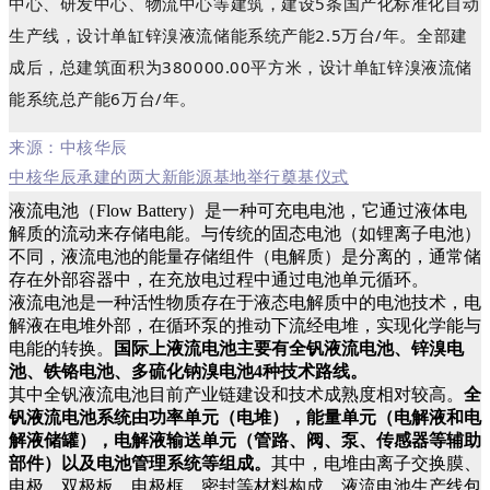
中心、研发中心、物流中心等建筑，建设
5
条国产化标准化自动
生产线，设计单缸锌溴液流储能系统产能
2.5
万台
/
年。全部建
成后，总建筑面积为
380000.00
平方米，设计单缸锌溴液流储
能系统总产能
6
万台
/
年。
来源：
中核华辰
中核华辰承建的两大新能源基地举行奠基仪式
液流电池（Flow Battery）是一种可充电电池，它通过液体电
解质的流动来存储电能。与传统的固态电池（如锂离子电池）
不同，液流电池的能量存储组件（电解质）是分离的，通常储
存在外部容器中，在充放电过程中通过电池单元循环。
液流电池是一种活性物质存在于液态电解质中的电池技术，电
解液在电堆外部，在循环泵的推动下流经电堆，实现化学能与
电能的转换。
国际上液流电池主要有全钒液流电池、锌溴电
池、铁铬电池、多硫化钠溴电池4种技术路线。
其中全钒液流电池目前产业链建设和技术成熟度相对较高。
全
钒液流电池系统由功率单元（电堆），能量单元（电解液和电
解液储罐），电解液输送单元（管路、阀、泵、传感器等辅助
部件）以及电池管理系统等组成。
其中，电堆由离子交换膜、
电极、双极板、电极框、密封等材料构成。液流电池生产线包