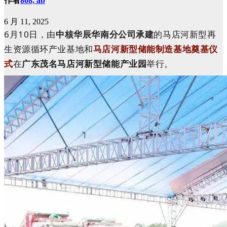
作者
808, ab
6 月 11, 2025
6月
10
日，由
中核华辰
华南分公司
承建
的马店河新型再
生资源循环产业基地
和
马店河新型储能制造基地奠基仪
式
在
广东茂名马店河新型储能产业园
举行。