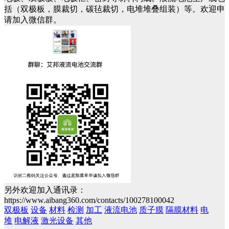
括（双极板，膜裁切，碳毡裁切，电堆堆叠组装）等。欢迎申
请加入微信群。
另外欢迎加入通讯录：
https://www.aibang360.com/contacts/100278100042
双极板
设备
材料
检测
加工
液流电池
质子膜
隔膜材料
电
堆
电解液
激光设备
其他