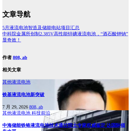
文章导航
5月液流电池智造及储能电站项目汇总
中科院金属所创制2.385V高性能锌碘液流电池，“酒石酸钾钠”
显奇效！
作者
808, ab
相关文章
其他液流电池
铁基液流电池新突破
7 月 29, 2026
808, ab
其他液流电池
科技前沿
中海储能铁铬液流电池技术通过院士专家权威鉴定 达国际领