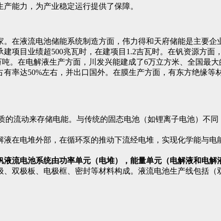
生产能力，为产业稳定运行提供了保障。
。在液流电池储能系统制造方面，伟力得和天府储能是主要企
建项目业绩超500兆瓦时，在建项目1.2吉瓦时。在钒资源方
34万吨。在电解液生产方面，川发兴能建成了6万立方米、全国
占有率达50%左右，并出口国外。在膜生产方面，有东方绝缘等
过液体电解质的流动来存储电能。与传统的固态电池（如锂离子电池）
解液在电堆外部，在循环泵的推动下流经电堆，实现化学能与电
钒液流电池系统由功率单元（电堆），能量单元（电解液和电解
极、双极板、电极框、密封等材料构成。液流电池生产线包括（