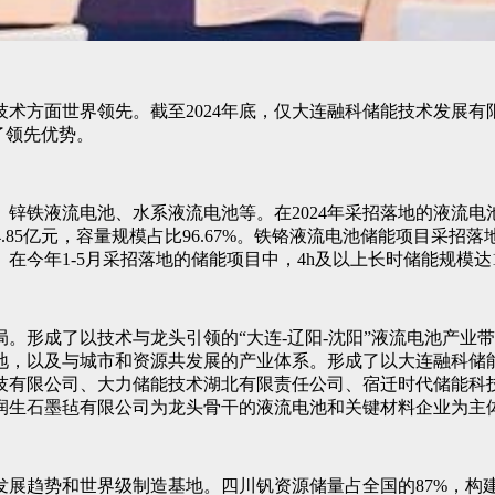
面世界领先。截至2024年底，仅大连融科储能技术发展有限
了领先优势。
铁液流电池、水系液流电池等。在2024年采招落地的液流电
额超34.85亿元，容量规模占比96.67%。铁铬液流电池储能项目采
Wh。在今年1-5月采招落地的储能项目中，4h及以上长时储能规模达1.
形成了以技术与龙头引领的“大连-辽阳-沈阳”液流电池产业带
地，以及与城市和资源共发展的产业体系。形成了以大连融科储
技有限公司、大力储能技术湖北有限责任公司、宿迁时代储能科
润生石墨毡有限公司为龙头骨干的液流电池和关键材料企业为主
趋势和世界级制造基地。四川钒资源储量占全国的87%，构