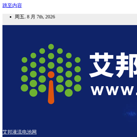
跳至内容
周五. 8 月 7th, 2026
艾邦液流电池网