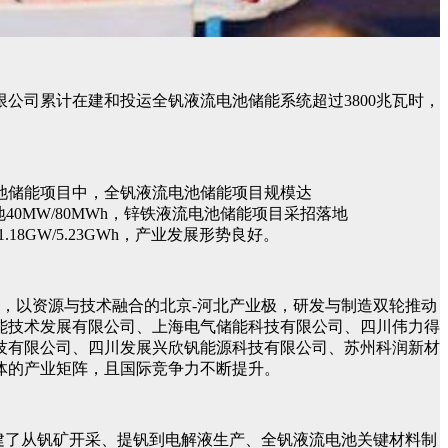
公司累计在建和投运全钒液流电池储能系统超过3800兆瓦时，
池储能项目中，全钒液流电池储能项目规模达
招落地40MW/80MWh，锌铁液流电池储能项目采招落地
18GW/5.23GWh，产业发展形势良好。
，以资源与技术融合的北京-河北产业极，研发与制造双轮推动
能技术发展有限公司、上海电气储能科技有限公司、四川伟力得
技有限公司、四川发展兴欣钒能源科技有限公司、苏州科润新材
体的产业矩阵，且国际竞争力不断提升。
建了从钒矿开采、提钒到电解液生产、全钒液流电池关键材料制