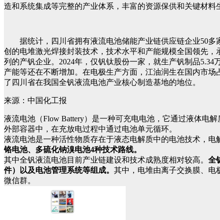
造和系统集成等完整的产业体系，丰富的资源保供和关键材料
据统计，四川省拥有液流电池储能产业链供应链企业50多家
创的电堆激光焊接封装技术，技术水平和产能规模全国领先，承
列的产钒企业。2024年，仅钒钛股份一家，就生产钒制品5.
产能等还在不断增加。在电极生产方面，江油润生在国内市场
了四川省在我国全钒液流电池产业核心制造基地的地位。
来源：中国化工报
液流电池（Flow Battery）是一种可充电电池，它通
外部容器中，在充放电过程中通过电池单元循环。
液流电池是一种活性物质存在于液态电解质中的电池技术，电
铬电池、多硫化钠溴电池4种技术路线。
其中全钒液流电池目前产业链建设和技术成熟度相对较高。
全
件）以及电池管理系统等组成。
其中，电堆由离子交换膜、电
微信群。