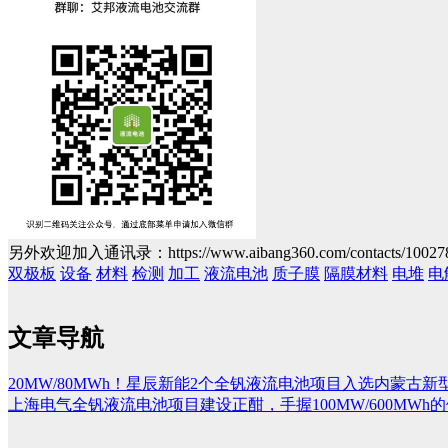
另外欢迎加入通讯录：https://www.aibang360.com/contacts/10027
双极板
设备
材料
检测
加工
液流电池
质子膜
隔膜材料
电堆
电
文章导航
20MW/80MWh！星辰新能2个全钒液流电池项目入选内蒙古
上海电气全钒液流电池项目建设正酣，手握100MW/600MWh