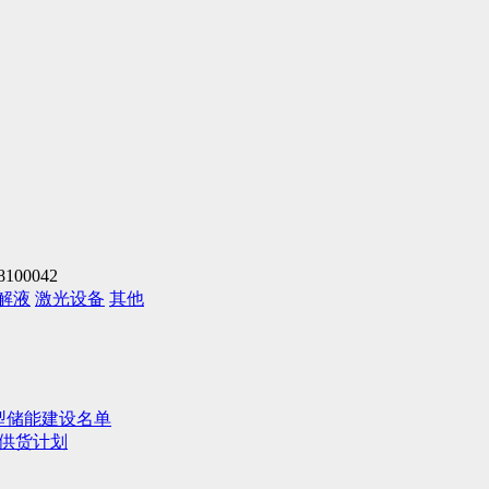
8100042
解液
激光设备
其他
新型储能建设名单
的供货计划