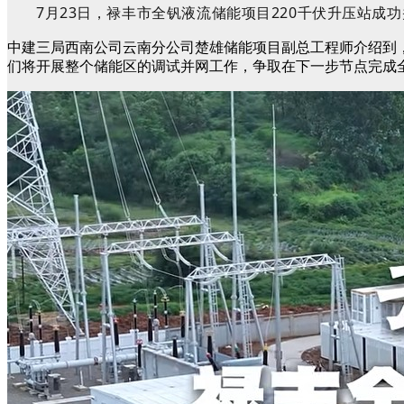
7月23日
，
禄丰市全钒液流储能项目
220
千伏
升压站成功
中建三局西南公司云南分公司楚雄储能项目副总工程师介绍到，
们将开展整个储能区的调试并网工作，争取在下一步节点完成全