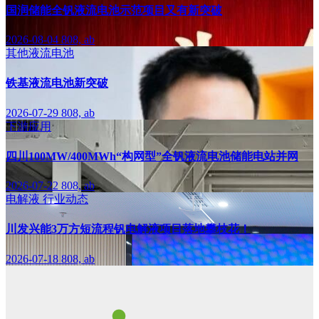
国润储能全钒液流电池示范项目又有新突破
2026-08-04
808, ab
其他液流电池
铁基液流电池新突破
2026-07-29
808, ab
下游应用
四川100MW/400MWh“构网型”全钒液流电池储能电站并网
2026-07-22
808, ab
电解液
行业动态
川发兴能3万方短流程钒电解液项目落地攀枝花！
2026-07-18
808, ab