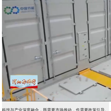
科技与产业深度融合，既需要市场推动，也需要政策引导。