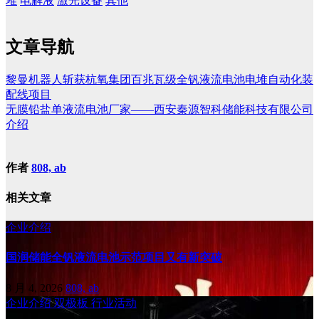
堆
电解液
激光设备
其他
文章导航
黎曼机器人斩获杭氧集团百兆瓦级全钒液流电池电堆自动化装
配线项目
无膜铅盐单液流电池厂家——西安秦源智科储能科技有限公司
介绍
作者
808, ab
相关文章
企业介绍
国润储能全钒液流电池示范项目又有新突破
8 月 4, 2026
808, ab
企业介绍
双极板
行业活动