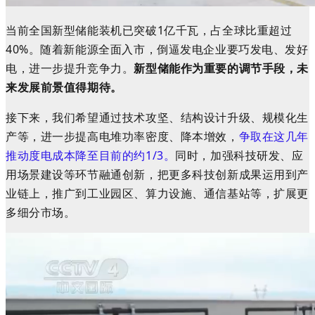
当前全国新型储能装机已突破1亿千瓦，占全球比重超过
40%。随着新能源全面入市，倒逼发电企业要巧发电、发好
电，进一步提升竞争力。
新型储能作为重要的调节手段，未
来发展前景值得期待。
接下来，我们希望通过技术攻坚、结构设计升级、规模化生
产等，进一步提高电堆功率密度、降本增效，
争取在这几年
推动度电成本降至目前的约1/3。
同时，加强科技研发、应
用场景建设等环节融通创新，把更多科技创新成果运用到产
业链上，推广到工业园区、算力设施、通信基站等，扩展更
多细分市场。