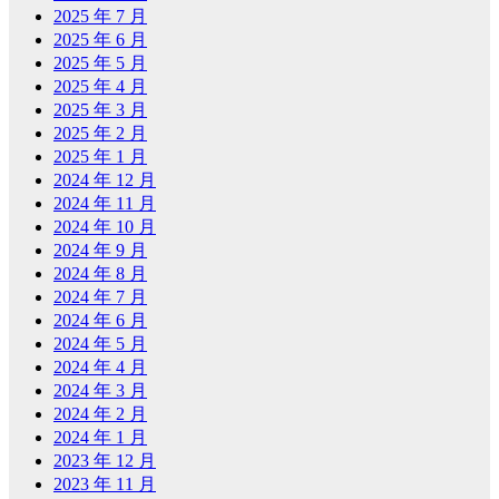
2025 年 7 月
2025 年 6 月
2025 年 5 月
2025 年 4 月
2025 年 3 月
2025 年 2 月
2025 年 1 月
2024 年 12 月
2024 年 11 月
2024 年 10 月
2024 年 9 月
2024 年 8 月
2024 年 7 月
2024 年 6 月
2024 年 5 月
2024 年 4 月
2024 年 3 月
2024 年 2 月
2024 年 1 月
2023 年 12 月
2023 年 11 月