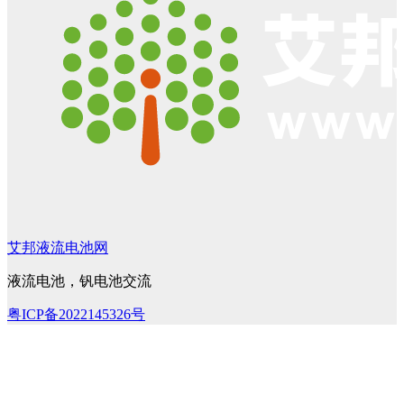
艾邦液流电池网
液流电池，钒电池交流
粤ICP备2022145326号