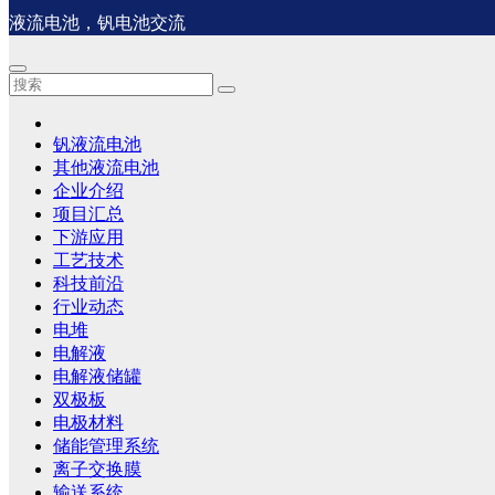
液流电池，钒电池交流
钒液流电池
其他液流电池
企业介绍
项目汇总
下游应用
工艺技术
科技前沿
行业动态
电堆
电解液
电解液储罐
双极板
电极材料
储能管理系统
离子交换膜
输送系统