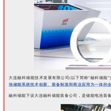
大连融科储能技术发展有限公司(以下简称“融科储能”
池储能系统技术创新、装备制造和商业应用为一体的
融科储能下设大连融科储能装备公司，是储能电池装