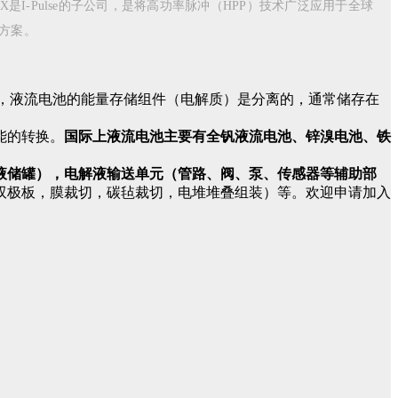
PX是I-Pulse的子公司，是将高功率脉冲（HPP）技术广泛应用于全球
方案。
不同，液流电池的能量存储组件（电解质）是分离的，通常储存在
能的转换。
国际上液流电池主要有全钒液流电池、锌溴电池、铁
液储罐），电解液输送单元（管路、阀、泵、传感器等辅助部
双极板，膜裁切，碳毡裁切，电堆堆叠组装）等。欢迎申请加入