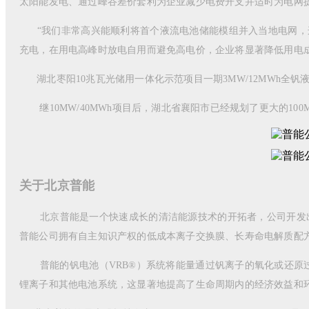
太阳能发电、通过峰谷差价套利为企业减少电费开支并适时为电网
“我们非常高兴能顺利将首个液流电池储能模组并入当地电网，这
充电，在用电高峰时放电自用而避免高电价，企业将显著降低用电成
湖北枣阳10兆瓦光储用一体化示范项目一期3MW/12MWh全钒
继10MW/40MWh项目后，湖北省襄阳市已经规划了更大的100M
关于北京普能
北京普能是一个快速成长的清洁能源技术的开拓者，公司开发出性
普能公司拥有自主知识产权的低成本离子交换膜、长寿命电解质配
普能的钒电池（VRB®）系统将能量通过钒离子的氧化或还原过
锂离子和其他电池系统，这显著地提高了生命周期内的经济效益和