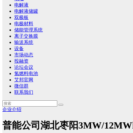
电解液
电解液储罐
双极板
电极材料
储能管理系统
离子交换膜
输送系统
设备
市场动态
投融资
论坛会议
氢燃料电池
艾邦官网
微信群
联系我们
企业介绍
普能公司湖北枣阳3MW/12