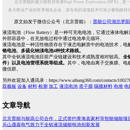
北京普能的最大股权持有者High Power Exploration 
各大商业产业的世界领先企业，其专有的该项技术可将少量电能转
原文始发于微信公众号（北京普能）：
普能公司湖北枣阳
液流电池（Flow Battery）是一种可充电电池，它通
外部容器中，在充放电过程中通过电池单元循环。
液流电池是一种活性物质存在于液态电解质中的电池技术，电
铬电池、多硫化钠溴电池4种技术路线。
其中全钒液流电池目前产业链建设和技术成熟度相对较高。
全
件）以及电池管理系统等组成。
其中，电堆由离子交换膜、电
微信群。
另外欢迎加入通讯录：https://www.aibang360.com/contacts/10027
双极板
设备
材料
检测
加工
液流电池
质子膜
隔膜材料
电堆
电
文章导航
北京普能与能高公司合作，正式签约青海袁家村等智能储能项
乐山晟嘉电气致力于全钒液流储能电池创新发展