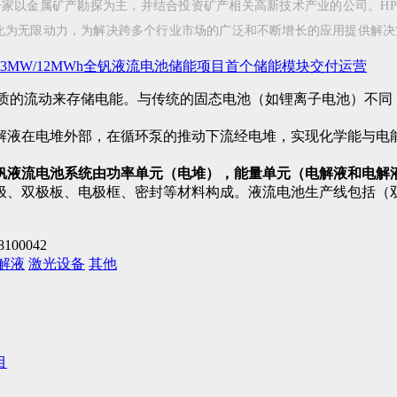
(HPX)，是一家以金属矿产勘探为主，并结合投资矿产相关高新技术产业的公司。H
化为无限动力，为解决跨多个行业市场的广泛和不断增长的应用提供解决
3MW/12MWh全钒液流电池储能项目首个储能模块交付运营
过液体电解质的流动来存储电能。与传统的固态电池（如锂离子电池）
解液在电堆外部，在循环泵的推动下流经电堆，实现化学能与电
钒液流电池系统由功率单元（电堆），能量单元（电解液和电解
极、双极板、电极框、密封等材料构成。液流电池生产线包括（
8100042
解液
激光设备
其他
目