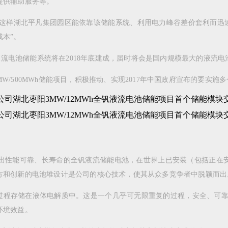
提供辅助服务等。
样湖北平凡集团园区能依靠该储能系统、利用电力峰谷差价套利而迅速
本”。
液流电池储能系统将在2018年底建成，届时将会是国内规模最大的液流电
W/500MWh储能项目，积极推动、实现2017年中国政府宣布的要实施
能可靠、长寿命的全钒液流储能电池，在世界上已安装（包括正在安装
方和创新的电池堆设计是公司的核心技术，使其从众多竞争者中脱颖而出
程存储在液体电解质中。这是一个几乎可无限重复的过程，安全、可靠、
环境效益。