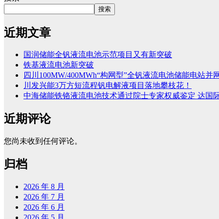
搜索
近期文章
国润储能全钒液流电池示范项目又有新突破
铁基液流电池新突破
四川100MW/400MWh“构网型”全钒液流电池储能电站并
川发兴能3万方短流程钒电解液项目落地攀枝花！
中海储能铁铬液流电池技术通过院士专家权威鉴定 达国
近期评论
您尚未收到任何评论。
归档
2026 年 8 月
2026 年 7 月
2026 年 6 月
2026 年 5 月