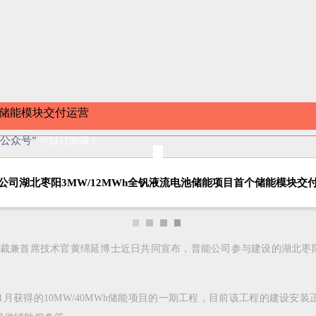
“公众号”
可以订阅哦！
公司湖北枣阳3MW/12MWh全钒液流电池储能项目首个储能模块交
公司总裁兼首席技术官黄绵延博士近日共同宣布，普能公司参与建设的湖北枣阳3
年11月获得的10MW/40MWh储能项目的一期工程，目前该工程的建设