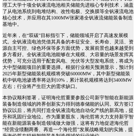
理工大学十项全钒液流电池相关储能先进核心专利技术，涵盖
了从电池系统到电堆结构、改性电极、交换膜等全钒液流电池
核心技术，并应用在其
1000MW
张家港全钒液流储能装备制造
基地中。
近年来，在“双碳”目标指引下，储能领域开启了高速发展模
式。全钒液流电池凭借其具备的本征安全、长寿命、灵活、资
源自主可控、绿色环保等多方面优势，发展前景也越来越受到
多方看好。全钒液流电池能够在大规模、大容量的场景发挥其
优势，可充分适用于配套风电、光伏等大型发电系统，将成为
大中型储能项目的重要选择。根据行业相关预测显示，预计到
2025
年新型储能装机规模将突破
60000MW
，其中新型储能装
机中钒电池渗透率将达到
10%
，累计装机规模将达到
3400MW
左右；行业将产生巨大的需求缺口。
本协议顺利签署，证明海伦哲重要参股公司新宇智能在新能源
装备制造领域的跨界创新实力得到德泰储能的认同。双方签订
协议以后，将共同打造全钒液流电池自动化产线的新高地，提
升和巩固行业地位。作为重要股东，海伦哲将大力支持新宇智
能在新能源装备制造领域做大做强，这将有力地促进海伦哲
“经营业绩翻两番、再造一个海伦哲”发展战略规划的实施，提
升海伦哲在特种智能装备制造领域的行业地位。