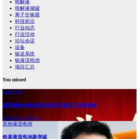
电解液
电解液储罐
离子交换膜
科技前沿
行业动态
行业活动
论坛会议
设备
输送系统
钒液流电池
项目汇总
You missed
企业介绍
国润储能全钒液流电池示范项目又有新突破
2026-08-04
808, ab
其他液流电池
铁基液流电池新突破