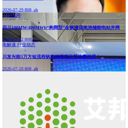
2026-07-29
808, ab
下游应用
四川100MW/400MWh“构网型”全钒液流电池储能电站并网
2026-07-22
808, ab
电解液
行业动态
川发兴能3万方短流程钒电解液项目落地攀枝花！
2026-07-18
808, ab