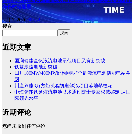
达能电气携锌溴液流储能技术与户用储能整体解决方案亮相上
海长时储能展
6 月 5, 2026
808, ab
搜索
搜索
近期文章
国润储能全钒液流电池示范项目又有新突破
铁基液流电池新突破
四川100MW/400MWh“构网型”全钒液流电池储能电站并
网
川发兴能3万方短流程钒电解液项目落地攀枝花！
中海储能铁铬液流电池技术通过院士专家权威鉴定 达国
际领先水平
近期评论
您尚未收到任何评论。