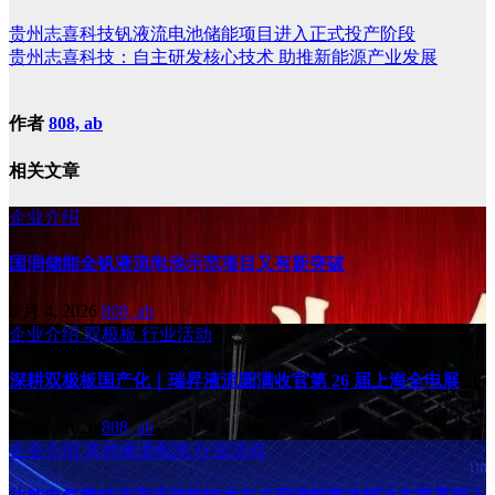
贵州志喜科技钒液流电池储能项目进入正式投产阶段
贵州志喜科技：自主研发核心技术 助推新能源产业发展
作者
808, ab
相关文章
企业介绍
国润储能全钒液流电池示范项目又有新突破
8 月 4, 2026
808, ab
企业介绍
双极板
行业活动
深耕双极板国产化｜瑞昇液流圆满收官第 26 届上海全电展
6 月 6, 2026
808, ab
企业介绍
其他液流电池
行业活动