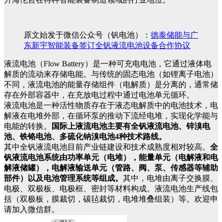
原文始发于微信公众号（钒电池）：
德泰储能与广
东新宇智能装备签订全钒液流电池设备合作协议
液流电池（Flow Battery）是一种可充电电池，它通过液体电
解质的流动来存储电能。与传统的固态电池（如锂离子电池）
不同，液流电池的能量存储组件（电解质）是分离的，通常储
存在外部容器中，在充放电过程中通过电池单元循环。
液流电池是一种活性物质存在于液态电解质中的电池技术，电
解液在电堆外部，在循环泵的推动下流经电堆，实现化学能与
电能的转换。
国际上液流电池主要有全钒液流电池、锌溴电
池、铁铬电池、多硫化钠溴电池4种技术路线。
其中全钒液流电池目前产业链建设和技术成熟度相对较高。
全
钒液流电池系统由功率单元（电堆），能量单元（电解液和电
解液储罐），电解液输送单元（管路、阀、泵、传感器等辅助
部件）以及电池管理系统等组成。
其中，电堆由离子交换膜、
电极、双极板、电极框、密封等材料构成。液流电池生产线包
括（双极板，膜裁切，碳毡裁切，电堆堆叠组装）等。欢迎申
请加入微信群。