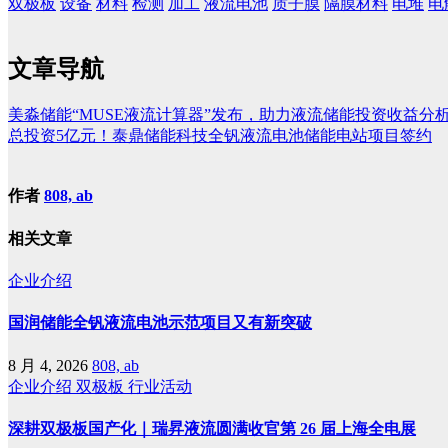
双极板
设备
材料
检测
加工
液流电池
质子膜
隔膜材料
电堆
电
文章导航
美淼储能“MUSE液流计算器”发布，助力液流储能投资收益分
总投资5亿元！泰鼎储能科技全钒液流电池储能电站项目签约
作者
808, ab
相关文章
企业介绍
国润储能全钒液流电池示范项目又有新突破
8 月 4, 2026
808, ab
企业介绍
双极板
行业活动
深耕双极板国产化｜瑞昇液流圆满收官第 26 届上海全电展