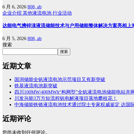
6 月 6, 2026
808, ab
企业介绍
其他液流电池
行业活动
达能电气携锌溴液流储能技术与户用储能整体解决方案亮相上
6 月 5, 2026
808, ab
搜索
搜索
近期文章
国润储能全钒液流电池示范项目又有新突破
铁基液流电池新突破
四川100MW/400MWh“构网型”全钒液流电池储能电站并
川发兴能3万方短流程钒电解液项目落地攀枝花！
中海储能铁铬液流电池技术通过院士专家权威鉴定 达国
近期评论
您尚未收到任何评论。