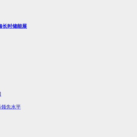
海长时储能展
网
际领先水平