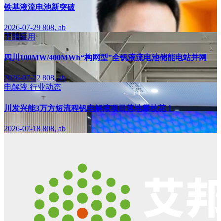
铁基液流电池新突破
2026-07-29
808, ab
下游应用
四川100MW/400MWh“构网型”全钒液流电池储能电站并网
2026-07-22
808, ab
电解液
行业动态
川发兴能3万方短流程钒电解液项目落地攀枝花！
2026-07-18
808, ab