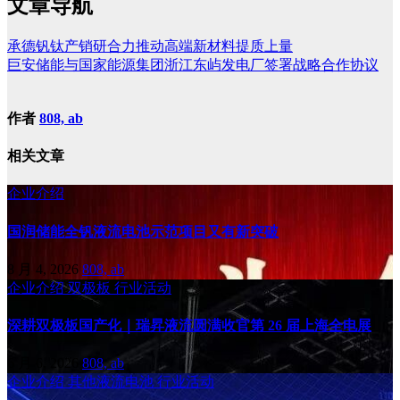
文章导航
承德钒钛产销研合力推动高端新材料提质上量
巨安储能与国家能源集团浙江东屿发电厂签署战略合作协议
作者
808, ab
相关文章
企业介绍
国润储能全钒液流电池示范项目又有新突破
8 月 4, 2026
808, ab
企业介绍
双极板
行业活动
深耕双极板国产化｜瑞昇液流圆满收官第 26 届上海全电展
6 月 6, 2026
808, ab
企业介绍
其他液流电池
行业活动