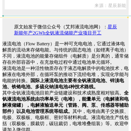
来源：星辰新能
原文始发于微信公众号（艾邦液流电池网）：
星辰
新能年产2GWh全钒液流储能产业项目开工
液流电池（Flow Battery）是一种可充电电池，它通过液体电
解质的流动来存储电能。与传统的固态电池（如锂离子电池）
不同，液流电池的能量存储组件（电解质）是分离的，通常储
存在外部容器中，在充放电过程中通过电池单元循环。
液流电池是一种活性物质存在于液态电解质中的电池技术，电
解液在电堆外部，在循环泵的推动下流经电堆，实现化学能与
电能的转换。
国际上液流电池主要有全钒液流电池、锌溴电
池、铁铬电池、多硫化钠溴电池4种技术路线。
其中全钒液流电池目前产业链建设和技术成熟度相对较高。
全
钒液流电池系统由功率单元（电堆），能量单元（电解液和电
解液储罐），电解液输送单元（管路、阀、泵、传感器等辅助
部件）以及电池管理系统等组成。
其中，电堆由离子交换膜、
电极、双极板、电极框、密封等材料构成。液流电池生产线包
括（双极板，膜裁切，碳毡裁切，电堆堆叠组装）等。欢迎申
请加入微信群。