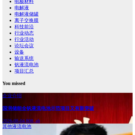
电极材料
电解液
电解液储罐
离子交换膜
科技前沿
行业动态
行业活动
论坛会议
设备
输送系统
钒液流电池
项目汇总
You missed
企业介绍
国润储能全钒液流电池示范项目又有新突破
2026-08-04
808, ab
其他液流电池