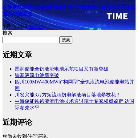
达能电气携锌溴液流储能技术与户用储能整体解决方案亮相上
海长时储能展
6 月 5, 2026
808, ab
搜索
搜索
近期文章
国润储能全钒液流电池示范项目又有新突破
铁基液流电池新突破
四川100MW/400MWh“构网型”全钒液流电池储能电站并
网
川发兴能3万方短流程钒电解液项目落地攀枝花！
中海储能铁铬液流电池技术通过院士专家权威鉴定 达国
际领先水平
近期评论
您尚未收到任何评论。