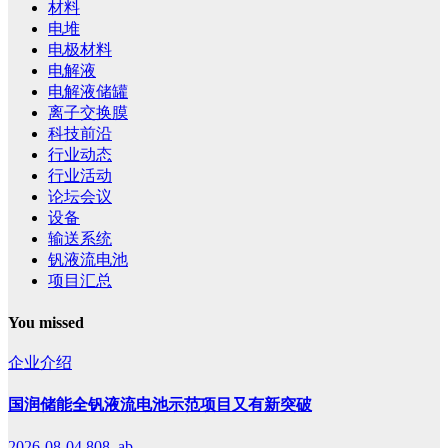
材料
电堆
电极材料
电解液
电解液储罐
离子交换膜
科技前沿
行业动态
行业活动
论坛会议
设备
输送系统
钒液流电池
项目汇总
You missed
企业介绍
国润储能全钒液流电池示范项目又有新突破
2026-08-04
808, ab