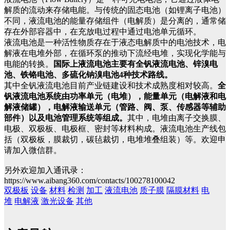
解质的流动来存储电能。与传统的固态电池（如锂离子电池）
不同，液流电池的能量存储组件（电解质）是分离的，通常储
存在外部容器中，在充放电过程中通过电池单元循环。
液流电池是一种活性物质存在于液态电解质中的电池技术，电
解液在电堆外部，在循环泵的推动下流经电堆，实现化学能与
电能的转换。
国际上液流电池主要有全钒液流电池、锌溴电
池、铁铬电池、多硫化钠溴电池4种技术路线。
其中全钒液流电池目前产业链建设和技术成熟度相对较高。
全
钒液流电池系统由功率单元（电堆），能量单元（电解液和电
解液储罐），电解液输送单元（管路、阀、泵、传感器等辅助
部件）以及电池管理系统等组成。
其中，电堆由离子交换膜、
电极、双极板、电极框、密封等材料构成。液流电池生产线包
括（双极板，膜裁切，碳毡裁切，电堆堆叠组装）等。欢迎申
请加入微信群。
另外欢迎加入通讯录：
https://www.aibang360.com/contacts/100278100042
双极板
设备
材料
检测
加工
液流电池
质子膜
隔膜材料
电
堆
电解液
激光设备
其他