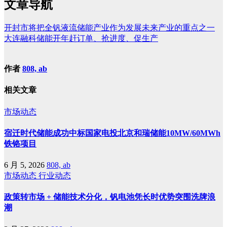
文章导航
开封市将把全钒液流储能产业作为发展未来产业的重点之一
大连融科储能开年赶订单、抢进度、促生产
作者
808, ab
相关文章
市场动态
宿迁时代储能成功中标国家电投北京和瑞储能10MW/60MWh
铁铬项目
6 月 5, 2026
808, ab
市场动态
行业动态
政策转市场 + 储能技术分化，钒电池凭长时优势突围洗牌浪
潮