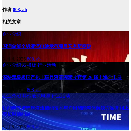
作者
808, ab
相关文章
企业介绍
国润储能全钒液流电池示范项目又有新突破
8 月 4, 2026
808, ab
企业介绍
双极板
行业活动
深耕双极板国产化｜瑞昇液流圆满收官第 26 届上海全电展
6 月 6, 2026
808, ab
企业介绍
其他液流电池
行业活动
达能电气携锌溴液流储能技术与户用储能整体解决方案亮相上
海长时储能展
6 月 5, 2026
808, ab