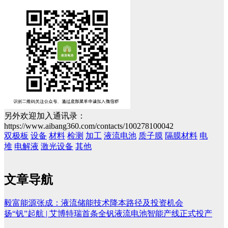
另外欢迎加入通讯录：
https://www.aibang360.com/contacts/100278100042
双极板
设备
材料
检测
加工
液流电池
质子膜
隔膜材料
电
堆
电解液
激光设备
其他
文章导航
毅富能源张成：液流储能技术降本路径及投资机会
扬“钒”起航 | 艾博特瑞首条全钒液流电池智能产线正式投产