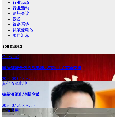
行业动态
行业活动
论坛会议
设备
输送系统
钒液流电池
项目汇总
You missed
企业介绍
国润储能全钒液流电池示范项目又有新突破
2026-08-04
808, ab
其他液流电池
铁基液流电池新突破
2026-07-29
808, ab
下游应用