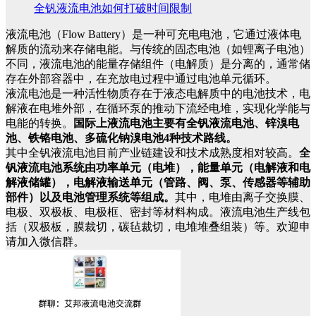
全钒液流电池如何打破时间限制
液流电池（Flow Battery）是一种可充电电池，它通过液体电
解质的流动来存储电能。与传统的固态电池（如锂离子电池）
不同，液流电池的能量存储组件（电解质）是分离的，通常储
存在外部容器中，在充放电过程中通过电池单元循环。
液流电池是一种活性物质存在于液态电解质中的电池技术，电
解液在电堆外部，在循环泵的推动下流经电堆，实现化学能与
电能的转换。
国际上液流电池主要有全钒液流电池、锌溴电
池、铁铬电池、多硫化钠溴电池4种技术路线。
其中全钒液流电池目前产业链建设和技术成熟度相对较高。
全
钒液流电池系统由功率单元（电堆），能量单元（电解液和电
解液储罐），电解液输送单元（管路、阀、泵、传感器等辅助
部件）以及电池管理系统等组成。
其中，电堆由离子交换膜、
电极、双极板、电极框、密封等材料构成。液流电池生产线包
括（双极板，膜裁切，碳毡裁切，电堆堆叠组装）等。欢迎申
请加入微信群。