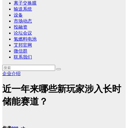
离子交换膜
输送系统
设备
市场动态
投融资
论坛会议
氢燃料电池
艾邦官网
微信群
联系我们
企业介绍
近一年来哪些新玩家涉入长时
储能赛道？