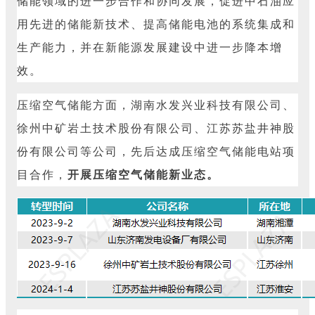
储能领域的进一步合作和协同发展，促进中石油应
用先进的储能新技术、提高储能电池的系统集成和
生产能力，并在新能源发展建设中进一步降本增
效。
压缩空气储能方面，湖南水发兴业科技有限公司、
徐州中矿岩土技术股份有限公司、江苏苏盐井神股
份有限公司等公司，先后达成压缩空气储能电站项
目合作，
开展压缩空气储能新业态。