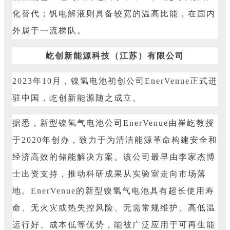
化替代；钒电解液则具备较宽的温高比能，在国内
外属于一流梯队。
屹创新能源科技（江苏）有限公司
2023年10月，镍氢电池初创公司EnerVenue正式进
驻中国，屹创新能源随之成立。
据悉，新型镍氢气电池公司EnerVenue由崔屹教授
于2020年创办，致力于为清洁能源革命构建安全和
经济高效的储能解决方案。该公司最早由李家杰博
士出资支持，推动科研成果从实验室走向市场落
地。EnerVenue的新型镍氢气电池具有超长使用寿
命、无火灾或热失控风险、无需常规维护、高低温
运行好、成本低等优势，能被广泛应用于可再生能