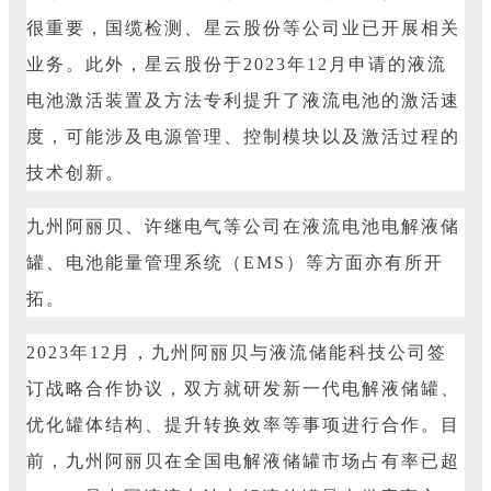
很重要，国缆检测、星云股份等公司业已开展相关
业务。此外，星云股份于2023年12月申请的液流
电池激活装置及方法专利提升了液流电池的激活速
度，可能涉及电源管理、控制模块以及激活过程的
技术创新。
九州阿丽贝、许继电气等公司在液流电池电解液储
罐、电池能量管理系统（EMS）等方面亦有所开
拓。
2023年12月，九州阿丽贝与液流储能科技公司签
订战略合作协议，双方就研发新一代电解液储罐、
优化罐体结构、提升转换效率等事项进行合作。目
前，九州阿丽贝在全国电解液储罐市场占有率已超