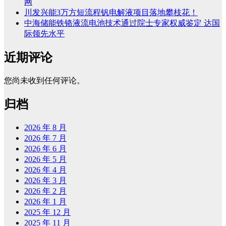
网
川发兴能3万方短流程钒电解液项目落地攀枝花！
中海储能铁铬液流电池技术通过院士专家权威鉴定 达国
际领先水平
近期评论
您尚未收到任何评论。
归档
2026 年 8 月
2026 年 7 月
2026 年 6 月
2026 年 5 月
2026 年 4 月
2026 年 3 月
2026 年 2 月
2026 年 1 月
2025 年 12 月
2025 年 11 月