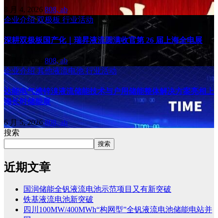
8 月 4, 2026
808, ab
企业介绍
双极板
行业活动
深耕双极板国产化｜瑞昇液流圆满收官第 26 届上海全电展
6 月 6, 2026
808, ab
企业介绍
其他液流电池
行业活动
达能电气携锌溴液流储能技术与户用储能整体解决方案亮相上
海长时储能展
6 月 5, 2026
808, ab
搜索
搜索
近期文章
国润储能全钒液流电池示范项目又有新突破
铁基液流电池新突破
四川100MW/400MWh“构网型”全钒液流电池储能电站并