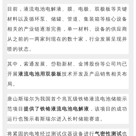
目前，液流电池电解液、膜、电极、双极板等关键
材料以及循环泵、储罐、管道、集装箱等核心设备
相关的产业链逐渐完善，单一材料、设备的供应商
从之前的一两家到现在的数十家，行业发展呈现井
喷的状态。
其中，索通发展、岱勒新材、金博股份等公司均已
开展
液流电池用双极板
技术开发及产品销售相关布
局。
唐山斯瑞尔为我国首个兆瓦级铁铬液流电池储能示
范项目
提供了铁铬液流电池电解液
，该项目的成功
运行也预示着斯瑞尔进入长时储能赛道。
将紧固的电堆经过测试仪器设备进行
气密性测试
也