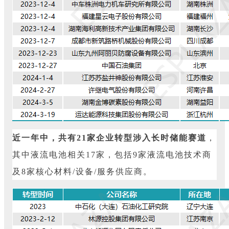
近一年中，共有21家企业转型涉入长时储能赛道
，
其中液流电池相关17家，包括9家液流电池技术商
及8家核心材料/设备/服务供应商。