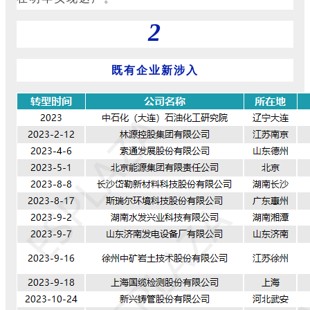
2
既有企业新涉入