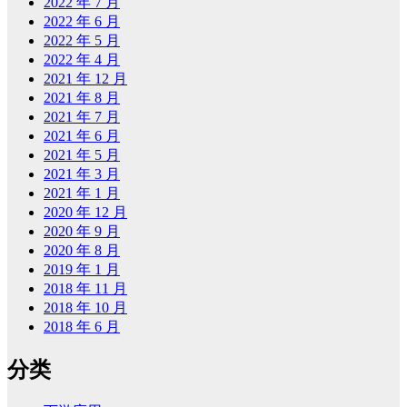
2022 年 7 月
2022 年 6 月
2022 年 5 月
2022 年 4 月
2021 年 12 月
2021 年 8 月
2021 年 7 月
2021 年 6 月
2021 年 5 月
2021 年 3 月
2021 年 1 月
2020 年 12 月
2020 年 9 月
2020 年 8 月
2019 年 1 月
2018 年 11 月
2018 年 10 月
2018 年 6 月
分类