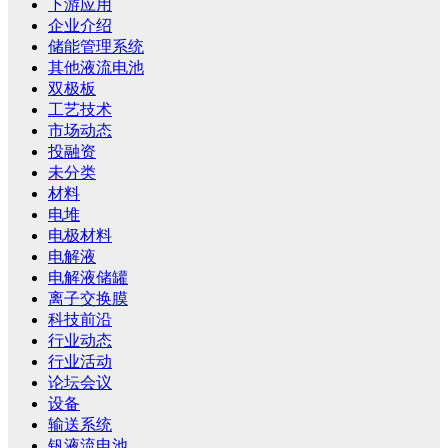
下游应用
企业介绍
储能管理系统
其他液流电池
双极板
工艺技术
市场动态
投融资
未分类
材料
电堆
电极材料
电解液
电解液储罐
离子交换膜
科技前沿
行业动态
行业活动
论坛会议
设备
输送系统
钒液流电池