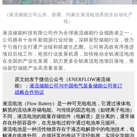
（液流储能公司
山东
、
新疆、内蒙古液流电池系统全自动化产
线）
液流储能科技有限公司作为全球液流储能行业领跑者之一，
公司拥有十余年新能源行业经验，深耕新型储能行业，致力
于引领行业打
通产业链和搭建生态圈。公司将高效有序推进
项目后续工作，抢抓行业发展机遇，加快推动全钒液流电池
在全国的产业化发展，助力更多全钒液流电池项目落地，推
动新型储能产业高质量发展。
原文始发于微信公众号（ENERFLOW液流储
能）：
液流储能公司与中国电气装备储能公司签订
战略合作协议
液流电池（Flow Battery）是一种可充电电池，它通过液体电
解质的流动来存储电能。与传统的固态电池（如锂离子电池）
不同，液流电池的能量存储组件（电解质）是分离的，通常储
存在外部容器中，在充放电过程中通过电池单元循环。
液流电池是一种活性物质存在于液态电解质中的电池技术，电
解液在电堆外部，在循环泵的推动下流经电堆，实现化学能与