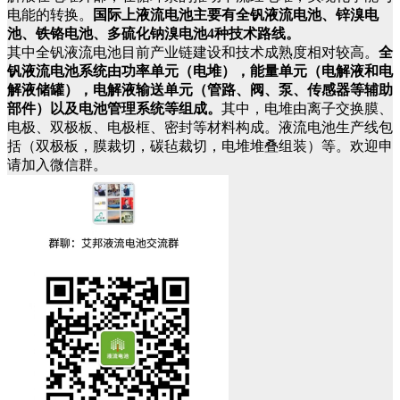
电能的转换。
国际上液流电池主要有全钒液流电池、锌溴电
池、铁铬电池、多硫化钠溴电池4种技术路线。
其中全钒液流电池目前产业链建设和技术成熟度相对较高。
全
钒液流电池系统由功率单元（电堆），能量单元（电解液和电
解液储罐），电解液输送单元（管路、阀、泵、传感器等辅助
部件）以及电池管理系统等组成。
其中，电堆由离子交换膜、
电极、双极板、电极框、密封等材料构成。液流电池生产线包
括（双极板，膜裁切，碳毡裁切，电堆堆叠组装）等。欢迎申
请加入微信群。