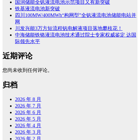
国润储能全钒液流电池示范项目又有新突破
铁基液流电池新突破
四川100MW/400MWh“构网型”全钒液流电池储能电站并
网
川发兴能3万方短流程钒电解液项目落地攀枝花！
中海储能铁铬液流电池技术通过院士专家权威鉴定 达国
际领先水平
近期评论
您尚未收到任何评论。
归档
2026 年 8 月
2026 年 7 月
2026 年 6 月
2026 年 5 月
2026 年 4 月
2026 年 3 月
2026 年 2 月