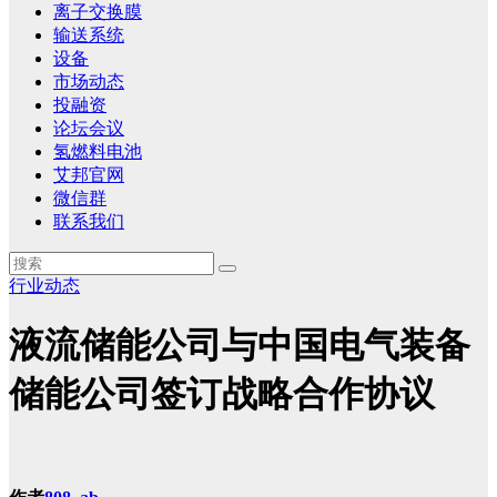
离子交换膜
输送系统
设备
市场动态
投融资
论坛会议
氢燃料电池
艾邦官网
微信群
联系我们
行业动态
液流储能公司与中国电气装备
储能公司签订战略合作协议