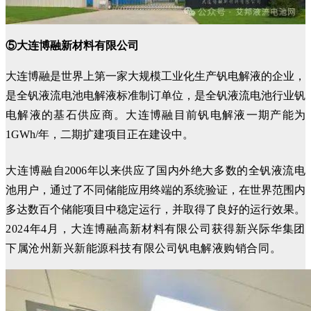
⑤大连博融新材料有限公司
大连博融是世界上第一家大规模工业化生产钒电解液的企业，
是全钒液流电池电解液标准制订单位，是全钒液流电池行业钒
电解液的基石供应商。大连博融目前钒电解液一期产能为
1GWh/年，二期扩建项目正在建设中。
大连
博融
自2006年以来供应了国内外绝大多数的全钒液流电
池用户，通过了不同储能应用终端的系统验证，在世界范围内
多达数百个储能项目中稳定运行，并取得了良好的运行效果。
2024年
4月，
大连博融高新材料有限公司获得新兴际华集团
下属沧州新兴新能源科技有限公司钒电解液购销合同。