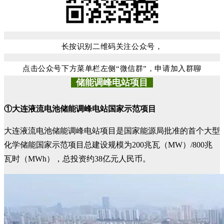
长按识别二维码关注公众号，
点击公众号下方菜单栏左侧“微信群”，申请加入群聊
储能调峰电站项目
①大连液流电池储能调峰电站国家示范项目
大连液流电池储能调峰电站项目是国家能源局批准的首个大型
化学储能国家示范项目总建设规模为200兆瓦（MW）/800兆
瓦时（MWh），总投资约38亿元人民币。