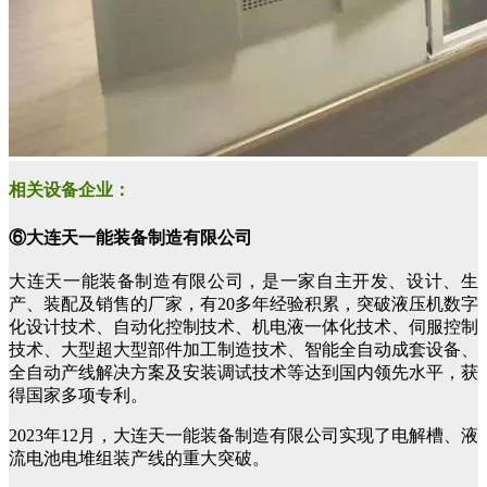
相关设备企业：
⑥大连天一能装备制造有限公司
大连天一能装备制造有限公司，是一家自主开发、设计、生
产、装配及销售的厂家，有20多年经验积累，突破液压机数字
化设计技术、自动化控制技术、机电液一体化技术、伺服控制
技术、大型超大型部件加工制造技术、智能全自动成套设备、
全自动产线解决方案及安装调试技术等达到国内领先水平，获
得国家多项专利。
2023年12月，大连天一能装备制造有限公司实现了电解槽、液
流电池电堆组装产线的重大突破。