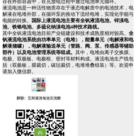
存在外部容器中，在充放电过程中通过电池单元循环。
液流电池是一种活性物质存在于液态电解质中的电池技术，电
解液在电堆外部，在循环泵的推动下流经电堆，实现化学能与
电能的转换。
国际上液流电池主要有全钒液流电池、锌溴电
池、铁铬电池、多硫化钠溴电池4种技术路线。
其中全钒液流电池目前产业链建设和技术成熟度相对较高。
全
钒液流电池系统由功率单元（电堆），能量单元（电解液和电
解液储罐），电解液输送单元（管路、阀、泵、传感器等辅助
部件）以及电池管理系统等组成。
其中，电堆由离子交换膜、
电极、双极板、电极框、密封等材料构成。液流电池生产线包
括（双极板，膜裁切，碳毡裁切，电堆堆叠组装）等。欢迎申
请加入微信群。