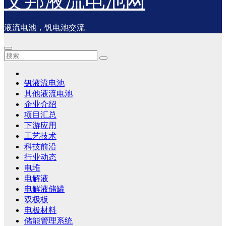
艾邦液流电池网
液流电池，钒电池交流
钒液流电池
其他液流电池
企业介绍
项目汇总
下游应用
工艺技术
科技前沿
行业动态
电堆
电解液
电解液储罐
双极板
电极材料
储能管理系统