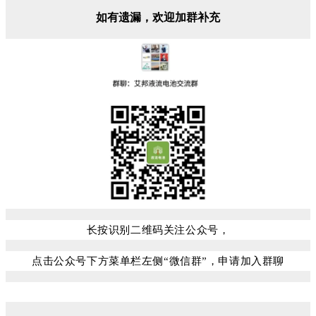
如有遗漏，欢迎加群补充
长按识别二维码关注公众号，
点击公众号下方菜单栏左侧“微信群”，申请加入群聊