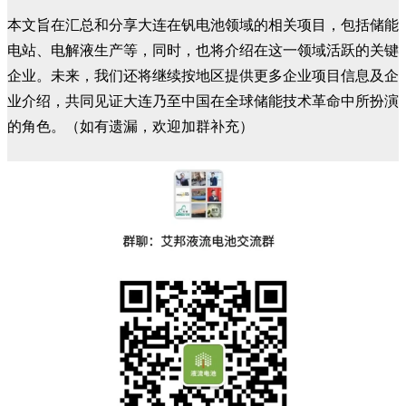
本文旨在汇总和分享大连在钒电池领域的相关项目，包括储能
电站、电解液生产等，同时，也将介绍在这一领域活跃的关键
企业。未来，我们还将继续按地区提供更多企业项目信息及企
业介绍，共同见证大连乃至中国在全球储能技术革命中所扮演
的角色。（如有遗漏，欢迎加群补充）