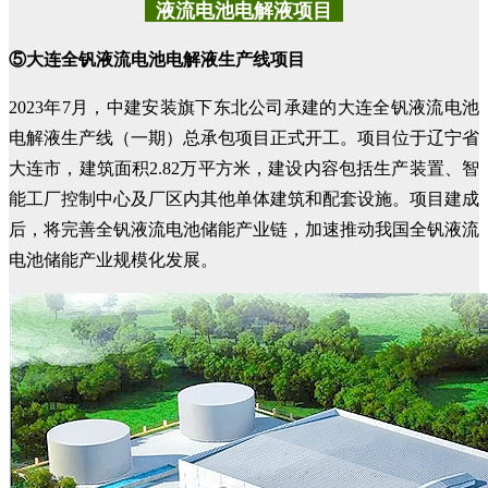
液流电池电解液项目
⑤大连全钒液流电池电解液生产线项目
2023年7月，中建安装旗下东北公司承建的大连全钒液流电池
电解液生产线（一期）总承包项目正式开工。项目位于辽宁省
大连市，建筑面积2.82万平方米，建设内容包括生产装置、智
能工厂控制中心及厂区内其他单体建筑和配套设施。项目建成
后，将完善全钒液流电池储能产业链，加速推动我国全钒液流
电池储能产业规模化发展。