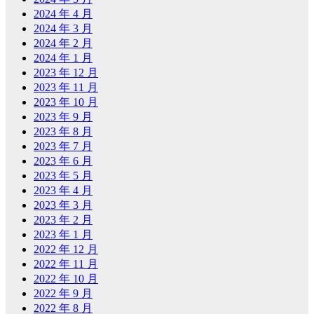
2024 年 4 月
2024 年 3 月
2024 年 2 月
2024 年 1 月
2023 年 12 月
2023 年 11 月
2023 年 10 月
2023 年 9 月
2023 年 8 月
2023 年 7 月
2023 年 6 月
2023 年 5 月
2023 年 4 月
2023 年 3 月
2023 年 2 月
2023 年 1 月
2022 年 12 月
2022 年 11 月
2022 年 10 月
2022 年 9 月
2022 年 8 月