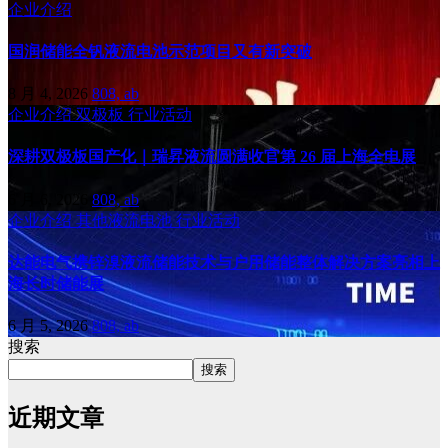
企业介绍
国润储能全钒液流电池示范项目又有新突破
8 月 4, 2026
808, ab
企业介绍
双极板
行业活动
深耕双极板国产化｜瑞昇液流圆满收官第 26 届上海全电展
6 月 6, 2026
808, ab
企业介绍
其他液流电池
行业活动
达能电气携锌溴液流储能技术与户用储能整体解决方案亮相上
海长时储能展
6 月 5, 2026
808, ab
搜索
搜索
近期文章