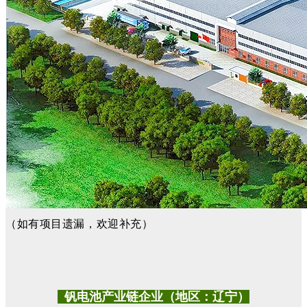
（如有项目遗漏，欢迎补充）
钒电池产业链企业（地区：辽宁）