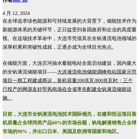
作者
808, ab
4 月 12, 2024
在全球追求绿色能源和可持续发展的大背景下，储能技术作为
新能源体系的关键环节，正日益受到各国政府和企业的高度重
视。在这场技术革命中，大连市凭借其在全钒液流电池领域的
深厚积累和突破性成就，正逐步成为全球目光焦点。
在储能方面，大连庄河抽水蓄能电站全面启动建设，国内最大
的全钒液流储能项目——
大连液流电池储能调峰电站国家示范
项目一期工程建成商运，装机容量200兆瓦/800兆瓦时；三个
已投产的网源友好型风电场在全省率先配建全钒液流储能设
施。
目前，
大连市全钒液流电池技术国际领先，在建和投运项目装
机容量占全球同类产品60%的市场份额，钒电解液销售占全球
市场的90%，
并出口日本、美国及欧洲等国家和地区。