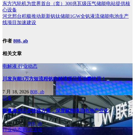
东方汽轮机为世界首台（套）300兆瓦级压气储能电站提供核
心设备
河北邢台积极推动新新钒钛储能1GW全钒液流储能电池生产
线项目加速建设
作者
808, ab
相关文章
电解液
行业动态
川发兴能3万方短流程钒电解液项目落地攀枝花！
7 月 18, 2026
808, ab
设备
联赢激光以全链路方案，深度赋能液流电池产业化
6 月 3, 2026
808, ab
行业动态
行业活动