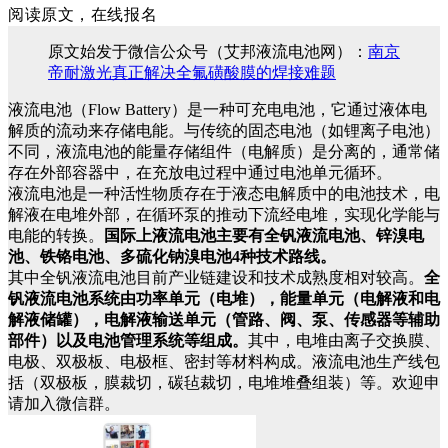
阅读原文，在线报名
原文始发于微信公众号（艾邦液流电池网）：
南京
帝耐激光真正解决全氟磺酸膜的焊接难题
液流电池（Flow Battery）是一种可充电电池，它通过液体电
解质的流动来存储电能。与传统的固态电池（如锂离子电池）
不同，液流电池的能量存储组件（电解质）是分离的，通常储
存在外部容器中，在充放电过程中通过电池单元循环。
液流电池是一种活性物质存在于液态电解质中的电池技术，电
解液在电堆外部，在循环泵的推动下流经电堆，实现化学能与
电能的转换。
国际上液流电池主要有全钒液流电池、锌溴电
池、铁铬电池、多硫化钠溴电池4种技术路线。
其中全钒液流电池目前产业链建设和技术成熟度相对较高。
全
钒液流电池系统由功率单元（电堆），能量单元（电解液和电
解液储罐），电解液输送单元（管路、阀、泵、传感器等辅助
部件）以及电池管理系统等组成。
其中，电堆由离子交换膜、
电极、双极板、电极框、密封等材料构成。液流电池生产线包
括（双极板，膜裁切，碳毡裁切，电堆堆叠组装）等。欢迎申
请加入微信群。