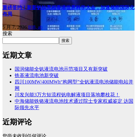
重磅签约！新新钒钛亮相香港世界科学大会，加速储能国际化
布局
5 月 7, 2026
808, ab
搜索
搜索
近期文章
国润储能全钒液流电池示范项目又有新突破
铁基液流电池新突破
四川100MW/400MWh“构网型”全钒液流电池储能电站并
网
川发兴能3万方短流程钒电解液项目落地攀枝花！
中海储能铁铬液流电池技术通过院士专家权威鉴定 达国
际领先水平
近期评论
您尚未收到任何评论。