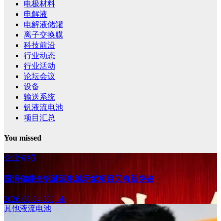
电极材料
电解液
电解液储罐
离子交换膜
科技前沿
行业动态
行业活动
论坛会议
设备
输送系统
钒液流电池
项目汇总
You missed
企业介绍
国润储能全钒液流电池示范项目又有新突破
2026-08-04
808, ab
其他液流电池