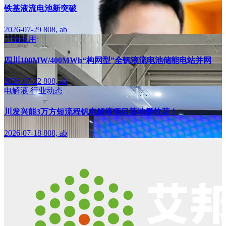
铁基液流电池新突破
2026-07-29
808, ab
下游应用
四川100MW/400MWh“构网型”全钒液流电池储能电站并网
2026-07-22
808, ab
电解液
行业动态
川发兴能3万方短流程钒电解液项目落地攀枝花！
2026-07-18
808, ab