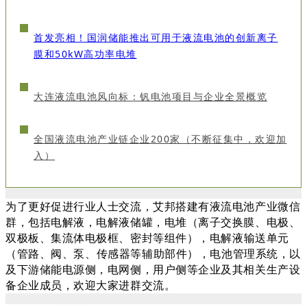
首发亮相！国润储能推出可用于液流电池的创新离子
膜和50kW高功率电堆
大连液流电池风向标：钒电池项目与企业全景概览
全国液流电池产业链企业200家（不断征集中，欢迎加
入）
为了更好促进行业人士交流，艾邦搭建有液流电池产业微信
群，包括
电解液，电解液储罐，
电堆（离子交换膜、电极、
双极板、集流体电极框、密封等组件），
电解液输送单元
（管路、阀、泵、传感器等辅助部件），电
池管理系统，以
及下游储能电源侧，电网侧，用户侧等企业
及其相关生产设
备企业
成员，欢迎大家进群交流。