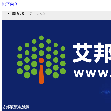
跳至内容
周五. 8 月 7th, 2026
艾邦液流电池网