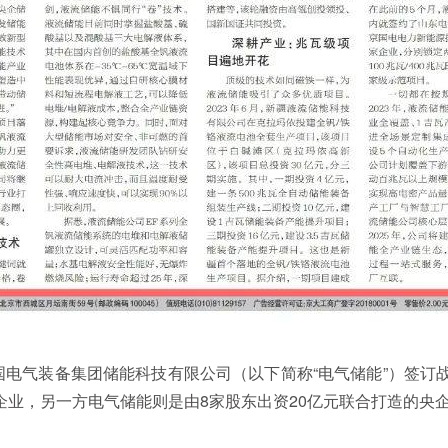
国电气装备集团储能科技有限公司（以下简称“电气储能”）签
业，另一方电气储能则是由8家股东出资20亿元联合打造的央企