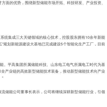
才方面的优势，围绕新型储能市场开拓、科技研发、产业投资、
系统集成三大关键领域的核心技术，控股股东拥有10余年新能
五”规划新能源建设大基地已完成建设5个智能化生产工厂，目前
储能、平高集团所属储能科技、山东电工电气所属电工时代为基
和全产业链的高效新型储能技术装备，推动新型储能技术向产业
”
液流储能公司董事长表示，公司将继续深耕新型储能行业，引领