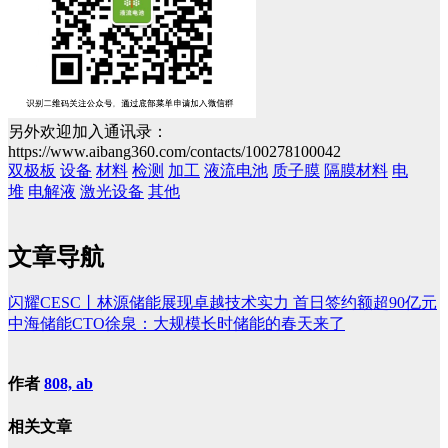
另外欢迎加入通讯录：
https://www.aibang360.com/contacts/100278100042
双极板
设备
材料
检测
加工
液流电池
质子膜
隔膜材料
电
堆
电解液
激光设备
其他
文章导航
闪耀CESC丨林源储能展现卓越技术实力 首日签约额超90亿元
中海储能CTO徐泉：大规模长时储能的春天来了
作者
808, ab
相关文章