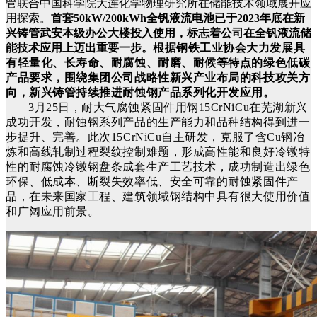
管联合中国科学院大连化学物理研究所在储能技术领域展开应
用探索。
首套50kW/200kWh全钒液流电池已于2023年底在新
兴铸管武安本级办公大楼投入使用，标志着公司在全钒液流储
能技术应用上迈出重要一步。
根据钢铁工业协会大力发展具
有轻量化、长寿命、耐腐蚀、耐磨、耐候等特点的绿色低碳
产品要求，围绕集团公司战略性新兴产业布局的科技攻关方
向，新兴铸管持续推进耐蚀钢产品系列化开发应用。
3月25日，耐大气腐蚀紧固件用钢15CrNiCu在芜湖新兴
成功开发，耐蚀钢系列产品的生产能力和品种结构得到进一
步提升、完善。
此次15CrNiCu自主研发，克服了含Cu钢冶
炼和高线轧制过程裂纹控制难题，形成高性能和良好冷镦特
性的耐腐蚀冷镦钢盘条成套生产工艺技术，成功制造出绿色
环保、低成本、断裂失效率低、安全可靠的耐蚀紧固件产
品，在未来国家工程、建筑领域钢结构中具有很大使用价值
和广阔应用前景。