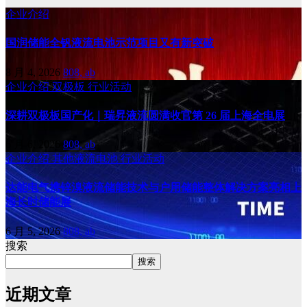
企业介绍
国润储能全钒液流电池示范项目又有新突破
8 月 4, 2026
808, ab
企业介绍
双极板
行业活动
深耕双极板国产化｜瑞昇液流圆满收官第 26 届上海全电展
6 月 6, 2026
808, ab
企业介绍
其他液流电池
行业活动
达能电气携锌溴液流储能技术与户用储能整体解决方案亮相上
海长时储能展
6 月 5, 2026
808, ab
搜索
搜索
近期文章