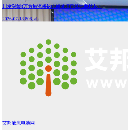
川发兴能3万方短流程钒电解液项目落地攀枝花！
2026-07-18
808, ab
艾邦液流电池网