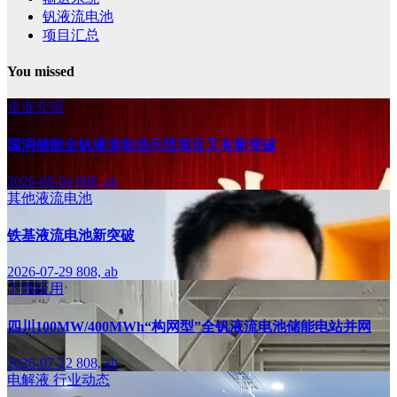
钒液流电池
项目汇总
You missed
企业介绍
国润储能全钒液流电池示范项目又有新突破
2026-08-04
808, ab
其他液流电池
铁基液流电池新突破
2026-07-29
808, ab
下游应用
四川100MW/400MWh“构网型”全钒液流电池储能电站并网
2026-07-22
808, ab
电解液
行业动态