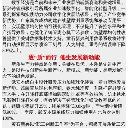
数字经济是当前和未来产业发展的崭新赛道和关键增量。
新兴铸管积极引导所属企业加速数字化、智能化转型升级，一
系列探索和实践助力公司数字化发展结硕果，构筑了产业竞争
新优势。广东新兴成功构建在线壁厚测量系统和移动应用平
台，实现壁厚均匀性的可视化管理，不仅提升了管控水平和生
产指导效果，也优化了铸管离心机工艺参数，为壁厚均匀性改
善提供了关键数据和技术支持。黄石新兴利用数采系数将铸字
号自动投屏显示给喷涂工刻号，人为刻错、重号的错误率下降
80%以上。
逐“质”而行 催生发展新动能
新质生产力特点是创新，关键在质优，本质是先进生产
力，是以科技创新催生新产业、新模式、新动能，是新发展理
念下的绿色发展。
武安本级自主设计研发压力加镁球化装置，着力塑造发展
新优势。该装置从球化包容积、铁水纯净度、升降杆密封等方
面入手，在升降杆底部增加圆形防护罩等有效措施，防止铁水
飞溅到升降杆外壁，有效解决了铸管球化时镁吸收率低的难
题，镁吸收率提升25%，镁单耗降低0.8kg/吨，产生烟尘量降
低90%。一季度，武安本级单线压力加镁使用占比首次达到
100%。
黄石新兴以“职工创新工作室”为平台，积极开展质量工艺