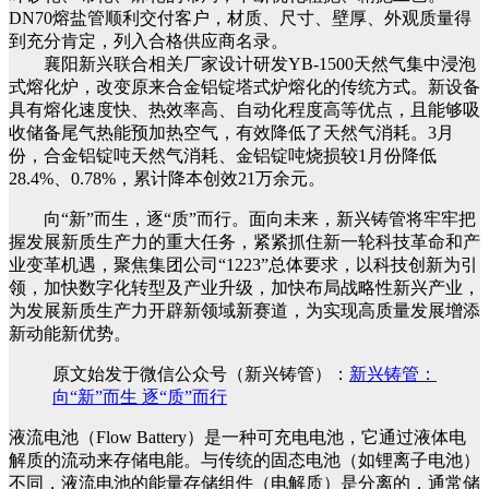
DN70熔盐管顺利交付客户，材质、尺寸、壁厚、外观质量得
到充分肯定，列入合格供应商名录。
襄阳新兴联合相关厂家设计研发YB-1500天然气集中浸泡
式熔化炉，改变原来合金铝锭塔式炉熔化的传统方式。新设备
具有熔化速度快、热效率高、自动化程度高等优点，且能够吸
收储备尾气热能预加热空气，有效降低了天然气消耗。3月
份，合金铝锭吨天然气消耗、金铝锭吨烧损较1月份降低
28.4%、0.78%，累计降本创效21万余元。
向“新”而生，逐“质”而行。面向未来，新兴铸管将牢牢把
握发展新质生产力的重大任务，紧紧抓住新一轮科技革命和产
业变革机遇，聚焦集团公司“1223”总体要求，以科技创新为引
领，加快数字化转型及产业升级，加快布局战略性新兴产业，
为发展新质生产力开辟新领域新赛道，为实现高质量发展增添
新动能新优势。
原文始发于微信公众号（新兴铸管）：
新兴铸管：
向“新”而生 逐“质”而行
液流电池（Flow Battery）是一种可充电电池，它通过液体电
解质的流动来存储电能。与传统的固态电池（如锂离子电池）
不同，液流电池的能量存储组件（电解质）是分离的，通常储