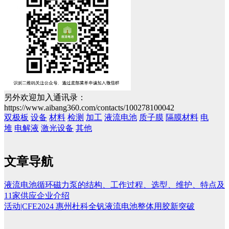
另外欢迎加入通讯录：
https://www.aibang360.com/contacts/100278100042
双极板
设备
材料
检测
加工
液流电池
质子膜
隔膜材料
电
堆
电解液
激光设备
其他
文章导航
液流电池循环磁力泵的结构、工作过程、选型、维护、特点及
11家供应企业介绍
活动|CFE2024 惠州杜科全钒液流电池整体用胶新突破