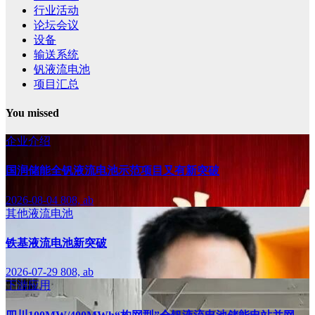
行业活动
论坛会议
设备
输送系统
钒液流电池
项目汇总
You missed
企业介绍
国润储能全钒液流电池示范项目又有新突破
2026-08-04
808, ab
其他液流电池
铁基液流电池新突破
2026-07-29
808, ab
下游应用