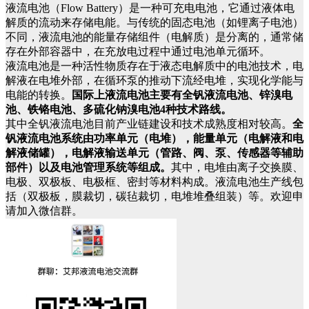
液流电池（Flow Battery）是一种可充电电池，它通过液体电
解质的流动来存储电能。与传统的固态电池（如锂离子电池）
不同，液流电池的能量存储组件（电解质）是分离的，通常储
存在外部容器中，在充放电过程中通过电池单元循环。
液流电池是一种活性物质存在于液态电解质中的电池技术，电
解液在电堆外部，在循环泵的推动下流经电堆，实现化学能与
电能的转换。
国际上液流电池主要有全钒液流电池、锌溴电
池、铁铬电池、多硫化钠溴电池4种技术路线。
其中全钒液流电池目前产业链建设和技术成熟度相对较高。
全
钒液流电池系统由功率单元（电堆），能量单元（电解液和电
解液储罐），电解液输送单元（管路、阀、泵、传感器等辅助
部件）以及电池管理系统等组成。
其中，电堆由离子交换膜、
电极、双极板、电极框、密封等材料构成。液流电池生产线包
括（双极板，膜裁切，碳毡裁切，电堆堆叠组装）等。欢迎申
请加入微信群。