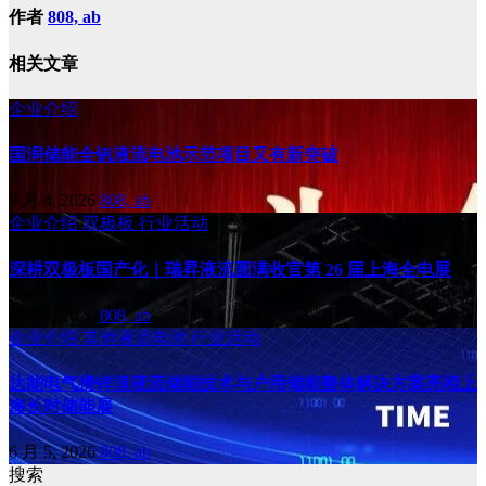
作者
808, ab
相关文章
企业介绍
国润储能全钒液流电池示范项目又有新突破
8 月 4, 2026
808, ab
企业介绍
双极板
行业活动
深耕双极板国产化｜瑞昇液流圆满收官第 26 届上海全电展
6 月 6, 2026
808, ab
企业介绍
其他液流电池
行业活动
达能电气携锌溴液流储能技术与户用储能整体解决方案亮相上
海长时储能展
6 月 5, 2026
808, ab
搜索