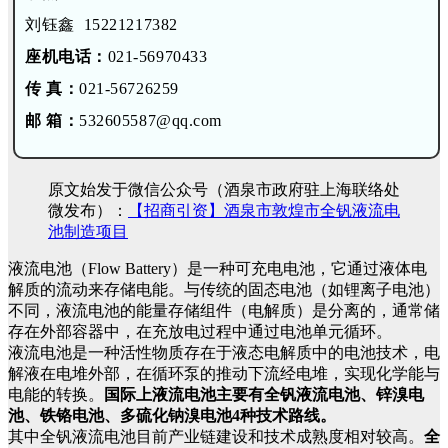
刘钰鑫 15221217382
座机电话：
021-56970433
传 真：
021-56726259
邮 箱：
532605587@qq.com
原文始发于微信公众号（酒泉市政府驻上海联络处
微发布）：
【招商引资】酒泉市敦煌市全钒液流电
池制造项目
液流电池（Flow Battery）是一种可充电电池，它通过液体电
解质的流动来存储电能。与传统的固态电池（如锂离子电池）
不同，液流电池的能量存储组件（电解质）是分离的，通常储
存在外部容器中，在充放电过程中通过电池单元循环。
液流电池是一种活性物质存在于液态电解质中的电池技术，电
解液在电堆外部，在循环泵的推动下流经电堆，实现化学能与
电能的转换。
国际上液流电池主要有全钒液流电池、锌溴电
池、铁铬电池、多硫化钠溴电池4种技术路线。
其中全钒液流电池目前产业链建设和技术成熟度相对较高。
全