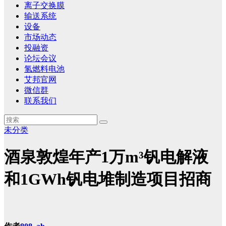
离子交换膜
输送系统
设备
市场动态
投融资
论坛会议
氢燃料电池
艾邦官网
微信群
联系我们
未分类
酒泉敦煌年产1万m³钒电解液
和1GWh钒电堆制造项目招商