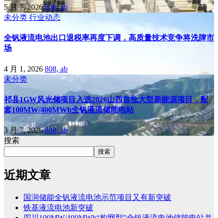
5 月 7, 2026
808, ab
未分类
行业动态
全钒液流电池出口退税率再度下调，高质量技术竞争将洗牌市
场
4 月 1, 2026
808, ab
未分类
祁县1GW风光储项目入选2026山西首批大型新能源项目，配
套100MW/400MWh全钒液流储能电站
3 月 7, 2026
808, ab
搜索
搜索
近期文章
国润储能全钒液流电池示范项目又有新突破
铁基液流电池新突破
四川100MW/400MWh“构网型”全钒液流电池储能电站并