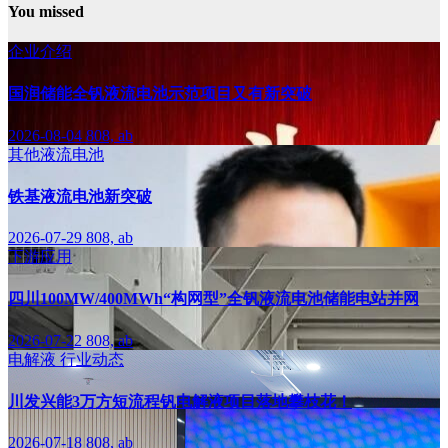
You missed
企业介绍
国润储能全钒液流电池示范项目又有新突破
2026-08-04
808, ab
其他液流电池
铁基液流电池新突破
2026-07-29
808, ab
下游应用
四川100MW/400MWh“构网型”全钒液流电池储能电站并网
2026-07-22
808, ab
电解液
行业动态
川发兴能3万方短流程钒电解液项目落地攀枝花！
2026-07-18
808, ab