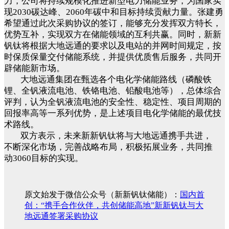
力，公司将持续规模化推进新型电力储能业务，为国家实
现
2030碳达峰、2060年碳中和目标持续贡献力量。张建勇
希望通过此次采购协议的签订，能够充分发挥双方特长，
优势互补，实现双方在储能领域的互利共赢。同时，新新
钒钛将根据大地远通的要求以及电站的并网时间规定，按
时保质保量交付储能系统，并提供优质售后服务，共同开
辟储能新市场。
大地远通集团在甄选各个电化学储能路线（磷酸铁
锂、全钒液流电池、铁铬电池、铅酸电池等），总体综合
评判，认为全钒液流电池的安全性、稳定性、项目周期的
回报率高等一系列优势，是上述项目电化学储能的最优技
术路线。
双方表示，未来新新钒钛将与大地远通携手共进，
不断深化市场，完善战略布局，积极拓展业务，共同推
动
3060目标的实现。
原文始发于微信公众号（新新钒钛储能）：
国内首
创：“携手合作伙伴，共创储能高地”新新钒钛与大
地远通签署采购协议