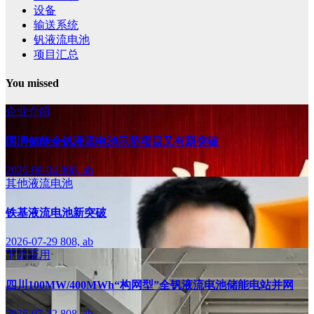
设备
输送系统
钒液流电池
项目汇总
You missed
企业介绍
国润储能全钒液流电池示范项目又有新突破
2026-08-04
808, ab
其他液流电池
铁基液流电池新突破
2026-07-29
808, ab
下游应用
四川100MW/400MWh“构网型”全钒液流电池储能电站并网
2026-07-22
808, ab