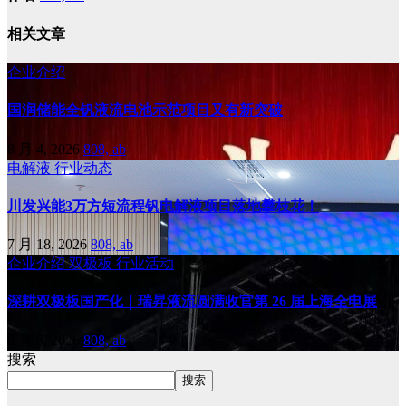
相关文章
企业介绍
国润储能全钒液流电池示范项目又有新突破
8 月 4, 2026
808, ab
电解液
行业动态
川发兴能3万方短流程钒电解液项目落地攀枝花！
7 月 18, 2026
808, ab
企业介绍
双极板
行业活动
深耕双极板国产化｜瑞昇液流圆满收官第 26 届上海全电展
6 月 6, 2026
808, ab
搜索
搜索