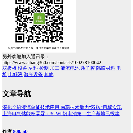
另外欢迎加入通讯录：
https://www.aibang360.com/contacts/100278100042
双极板
设备
材料
检测
加工
液流电池
质子膜
隔膜材料
电
堆
电解液
激光设备
其他
文章导航
深化全钒液流储能技术应用 南瑞技术助力“双碳”目标实现
上海电气储能杨霖霖：3GWh钒电池第二生产基地已投建
作者
808, ab