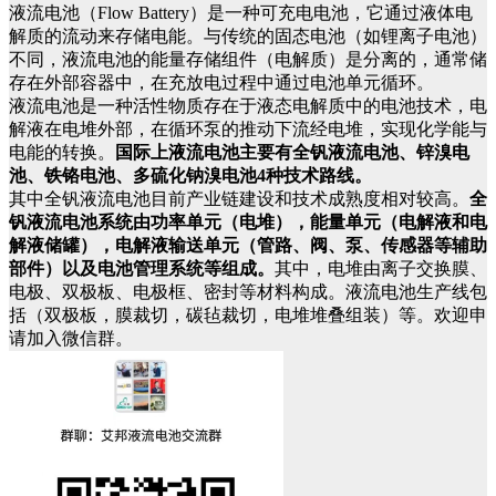
液流电池（Flow Battery）是一种可充电电池，它通过液体电
解质的流动来存储电能。与传统的固态电池（如锂离子电池）
不同，液流电池的能量存储组件（电解质）是分离的，通常储
存在外部容器中，在充放电过程中通过电池单元循环。
液流电池是一种活性物质存在于液态电解质中的电池技术，电
解液在电堆外部，在循环泵的推动下流经电堆，实现化学能与
电能的转换。
国际上液流电池主要有全钒液流电池、锌溴电
池、铁铬电池、多硫化钠溴电池4种技术路线。
其中全钒液流电池目前产业链建设和技术成熟度相对较高。
全
钒液流电池系统由功率单元（电堆），能量单元（电解液和电
解液储罐），电解液输送单元（管路、阀、泵、传感器等辅助
部件）以及电池管理系统等组成。
其中，电堆由离子交换膜、
电极、双极板、电极框、密封等材料构成。液流电池生产线包
括（双极板，膜裁切，碳毡裁切，电堆堆叠组装）等。欢迎申
请加入微信群。