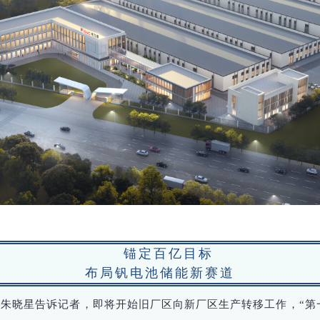
锚定百亿目标
布局钒电池储能新赛道
朱晓星告诉记者，即将开始旧厂区向新厂区生产转移工作，“第