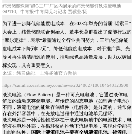
纬景储能珠海“超G工厂”厂区内展示的纬景储能锌铁液流电池
GP110。中青报·中青网见习记者 贾骥业/摄
为了进一步降低储能度电成本，在2023年举办的首届“碳索日”
大会上，纬景储能联合创始人、董事长葛群提出了储能行业的
“摩尔定律”，表示“希望通过全行业共同努力，三年内把储能
度电成本下降到0.2元”。降低储能度电成本，对于推广风、光
等可再生清洁能源的使用，推动绿色高质量发展，助力双碳目
标实现，具有重要意义。
来源：纬景储能、上海杨浦官方微信
https://caifuhao.eastmoney.com/news/20240627100104648123900
液流电池（Flow Battery）是一种可充电电池，它通过液体电
解质的流动来存储电能。与传统的固态电池（如锂离子电池）
不同，液流电池的能量存储组件（电解质）是分离的，通常储
存在外部容器中，在充放电过程中通过电池单元循环。
液流电池是一种活性物质存在于液态电解质中的电池技术，电
解液在电堆外部，在循环泵的推动下流经电堆，实现化学能与
电能的转换。
国际上液流电池主要有全钒液流电池、锌溴电