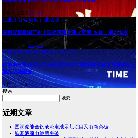
8 月 4, 2026
808, ab
企业介绍
双极板
行业活动
深耕双极板国产化｜瑞昇液流圆满收官第 26 届上海全电展
6 月 6, 2026
808, ab
企业介绍
其他液流电池
行业活动
达能电气携锌溴液流储能技术与户用储能整体解决方案亮相上
海长时储能展
6 月 5, 2026
808, ab
搜索
搜索
近期文章
国润储能全钒液流电池示范项目又有新突破
铁基液流电池新突破