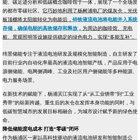
能、碳足迹分析和低碳概念咖啡馆于一体，展现了一个全场景
的都市零碳社区。
它巧妙地利用了杨树浦电厂的煤灰仓，光伏
板顶棚将太阳能转化为电能后，
锌铁液流电池将电能并入系统
存储，确保电能的高效储存和释放，
为周边的咖啡馆、充电
桩、景观照明等设施提供稳定的绿色电力，实现“多能互补”。
纬景储能专注于液流电池研发及规模化智能制造，自主研发了
目前行业内自动化率最高的液流电池智能产线，产品应用于电
源侧储能、电网侧调峰、工业及社区用户侧储能等多种能源、
电力服务场景。
在新技术的赋能下，杨浦滨江实现了从“从工业锈带”到“工业
秀带”的崭新跨越。重生后的灰仓在发挥本身功能的同时，与
低碳智慧城市的发展目标相融合，为城市设计赋予新的绿色使
命。
降低储能度电成本 打造“零碳”闭环
作为杨浦区一家以高科技驱动的液流电池研发和智能制造公