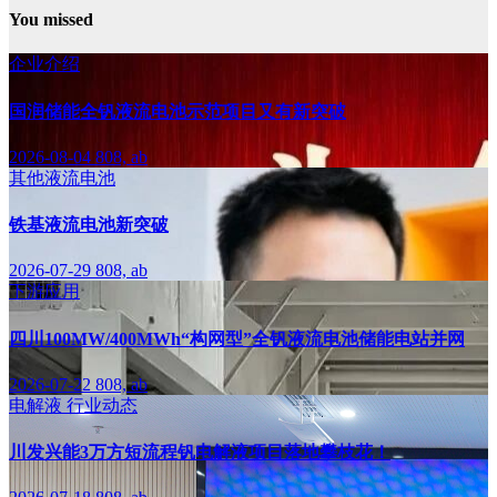
You missed
企业介绍
国润储能全钒液流电池示范项目又有新突破
2026-08-04
808, ab
其他液流电池
铁基液流电池新突破
2026-07-29
808, ab
下游应用
四川100MW/400MWh“构网型”全钒液流电池储能电站并网
2026-07-22
808, ab
电解液
行业动态
川发兴能3万方短流程钒电解液项目落地攀枝花！