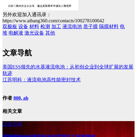
另外欢迎加入通讯录：
https://www.aibang360.com/contacts/100278100042
双极板
设备
材料
检测
加工
液流电池
质子膜
隔膜材料
电
堆
电解液
激光设备
其他
文章导航
美国ESS领先的水基液流电池：从初创企业到全球扩展的发展
轨迹
江苏明科：液流电池高性能密封技术
作者
808, ab
相关文章
企业介绍
国润储能全钒液流电池示范项目又有新突破