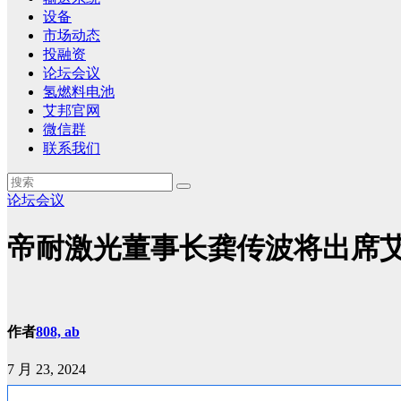
设备
市场动态
投融资
论坛会议
氢燃料电池
艾邦官网
微信群
联系我们
论坛会议
帝耐激光董事长龚传波将出席艾
作者
808, ab
7 月 23, 2024