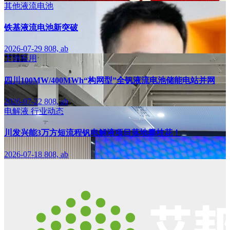
其他液流电池
铁基液流电池新突破
2026-07-29
808, ab
下游应用
四川100MW/400MWh“构网型”全钒液流电池储能电站并网
2026-07-22
808, ab
电解液
行业动态
川发兴能3万方短流程钒电解液项目落地攀枝花！
2026-07-18
808, ab