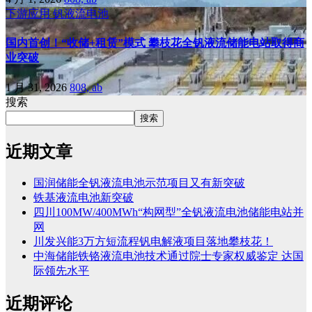
下游应用
钒液流电池
国内首创！“收储+租赁”模式 攀枝花全钒液流储能电站取得商
业突破
1 月 31, 2026
808, ab
搜索
搜索
近期文章
国润储能全钒液流电池示范项目又有新突破
铁基液流电池新突破
四川100MW/400MWh“构网型”全钒液流电池储能电站并
网
川发兴能3万方短流程钒电解液项目落地攀枝花！
中海储能铁铬液流电池技术通过院士专家权威鉴定 达国
际领先水平
近期评论