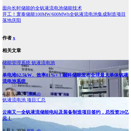
面向长时储能的全钒液流电池储能技术
开工！寰泰储能100MW/600MWh全钒液流电池集成制造项目
落地庆阳
作者
x
相关文章
储能管理系统
钒液流电池
单电堆62.5kW、效率81%+！融科储能发布全球最大单体钒液
流电池系统
4 月 9, 2026
808, ab
钒液流电池
项目汇总
云南又一全钒液流储能电站及装备制造项目签约，总投资20亿
元！
4 月 1, 2026
808, ab