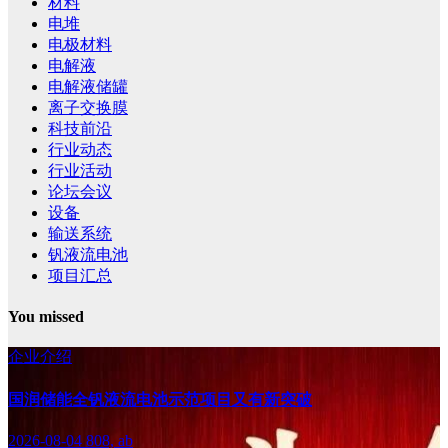
材料
电堆
电极材料
电解液
电解液储罐
离子交换膜
科技前沿
行业动态
行业活动
论坛会议
设备
输送系统
钒液流电池
项目汇总
You missed
企业介绍
国润储能全钒液流电池示范项目又有新突破
2026-08-04
808, ab