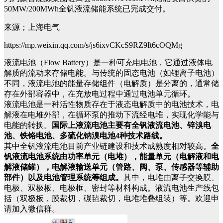
50MW/200MWh全钒液流储能系统已完成交付。
来源；上海电气
https://mp.weixin.qq.com/s/js6ixvCKcS9RZ9It6cOQMg
液流电池（Flow Battery）是一种可充电电池，它通过液体电
解质的流动来存储电能。与传统的固态电池（如锂离子电池）
不同，液流电池的能量存储组件（电解质）是分离的，通常储
存在外部容器中，在充放电过程中通过电池单元循环。
液流电池是一种活性物质存在于液态电解质中的电池技术，电
解液在电堆外部，在循环泵的推动下流经电堆，实现化学能与
电能的转换。
国际上液流电池主要有全钒液流电池、锌溴电
池、铁铬电池、多硫化钠溴电池4种技术路线。
其中全钒液流电池目前产业链建设和技术成熟度相对较高。
全
钒液流电池系统由功率单元（电堆），能量单元（电解液和电
解液储罐），电解液输送单元（管路、阀、泵、传感器等辅助
部件）以及电池管理系统等组成。
其中，电堆由离子交换膜、
电极、双极板、电极框、密封等材料构成。液流电池生产线包
括（双极板，膜裁切，碳毡裁切，电堆堆叠组装）等。欢迎申
请加入微信群。