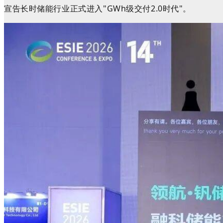
宣告长时储能行业正式进入"GWh级交付2.0时代"。