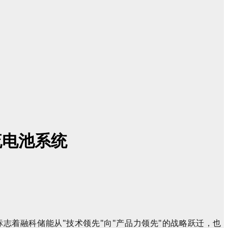
流电池系统
标志着融科储能从"技术领先"向"产品力领先"的战略跃迁，也