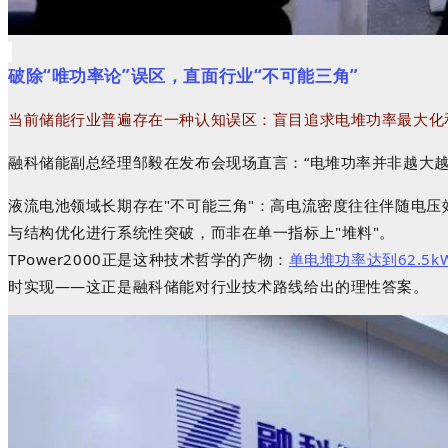
破除“唯功率论”误区，直面行业“不可能三角”
当前储能行业普遍存在一种认知误区：盲目追求电堆功率最大化
融科储能副总经理邹毅在发布会现场直言：“电堆功率并非越大
液流电池领域长期存在"
不可能三角
"：高电流密度往往伴随电
与结构优化进行系统性突破，而非在单一指标上"堆料"。
TPower2000正是这种技术哲学的产物：
单电堆功率达到62.5k
时实现——这正是融科储能对行业技术路线给出的理性答案。