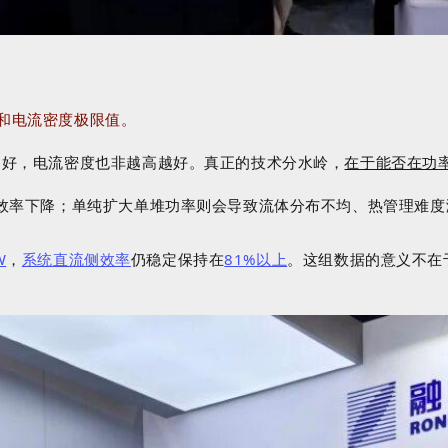
和电流密度极限值。
越好，电流密度也非越高越好。真正的技术分水岭，
在于能否在功
压效率下降；单纯扩大单堆功率则会导致流体分布不均、热管理难
W
，
系统直流侧效率
仍稳定保持在
81%以上
。这组数据的意义不在