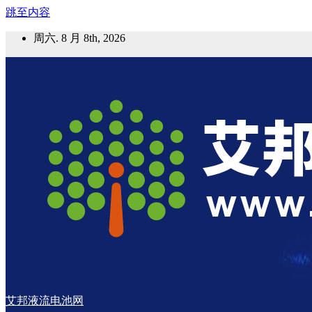
跳至内容
周六. 8 月 8th, 2026
艾邦液流电池网