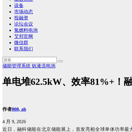
设备
市场动态
投融资
论坛会议
氢燃料电池
艾邦官网
微信群
联系我们
储能管理系统
钒液流电池
单电堆62.5kW、效率81%
作者
808, ab
4 月 9, 2026
近日，融科储能在北京储能展上，首发亮相
全球单体功率最