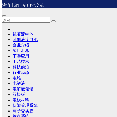
液流电池，钒电池交流
钒液流电池
其他液流电池
企业介绍
项目汇总
下游应用
工艺技术
科技前沿
行业动态
电堆
电解液
电解液储罐
双极板
电极材料
储能管理系统
离子交换膜
输送系统