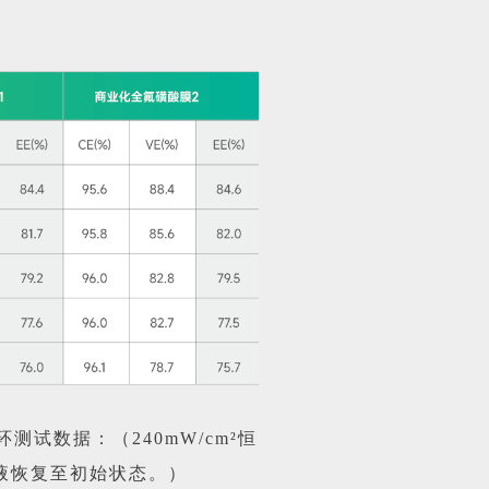
测试数据：（240mW/cm²恒
液恢复至初始状态。）