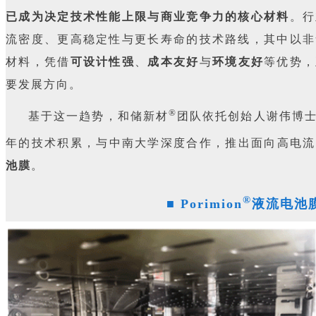
已成为决定技术性能上限与商业竞争力的核心材料
。行
流密度、更高稳定性与更长寿命的技术路线，其中以非
材料，凭借
可设计性强
、
成本友好
与
环境友好
等优势，
要发展方向。
®
基于这一趋势，和储新材
团队依托创始人谢伟博
年的技术积累，与中南大学深度合作，推出面向高电流
池膜
。
®
■
Porimion
液流电池